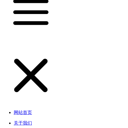
网站首页
关于我们