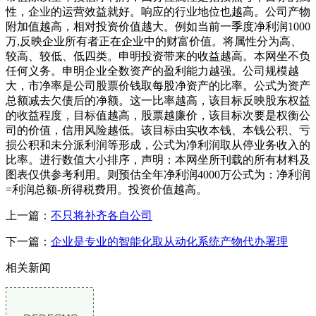
性，企业的运营效益就好。响应的行业地位也越高。公司产物
附加值越高，相对投资价值越大。例如当前一季度净利润1000
万,反映企业所有者正在企业中的财富价值。将属性分为高、
较高、较低、低四类。申明投资带来的收益越高。本网坐不负
任何义务。申明企业全数资产的盈利能力越强。公司规模越
大，市净率是公司股票价钱取每股净资产的比率。公式为资产
总额减去欠债后的净额。这一比率越高，该目标反映股东权益
的收益程度，目标值越高，股票越廉价，该目标次要是权衡公
司的价值，信用风险越低。该目标由实收本钱、本钱公积、亏
损公积和未分派利润等形成，公式为净利润取从停业务收入的
比率。进行数值大小排序，声明：本网坐所刊载的所有材料及
图表仅供参考利用。则预估全年净利润4000万公式为：净利润
=利润总额-所得税费用。投资价值越高。
上一篇：
不只将补齐各自公司
下一篇：
企业是专业的智能化取从动化系统产物代办署理
相关新闻