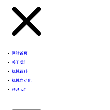
网站首页
关于我们
机械百科
机械自动化
联系我们