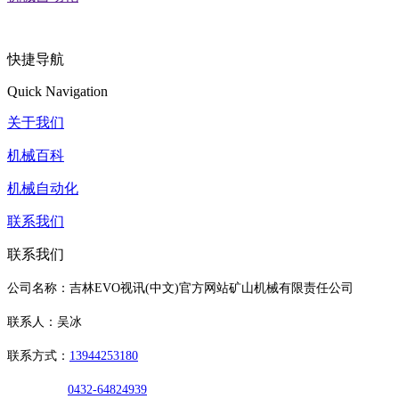
快捷导航
Quick Navigation
关于我们
机械百科
机械自动化
联系我们
联系我们
公司名称：吉林EVO视讯(中文)官方网站矿山机械有限责任公司
联系人：吴冰
联系方式：
13944253180
0432-64824939