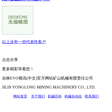
以上这有一些代表性客户
点击分享
更多精彩等着您！
吉林EVO视讯(中文)官方网站矿山机械有限责任公司
JILIN YONGLONG MINING MACHINERY CO., LTD.
网站首页
|
关于我们
|
机械百科
|
机械自动化
|
联系我们
公司地址：吉林市吉长南线98号