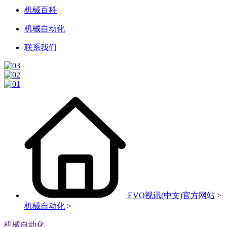
机械百科
机械自动化
联系我们
EVO视讯(中文)官方网站
>
机械自动化
>
机械自动化