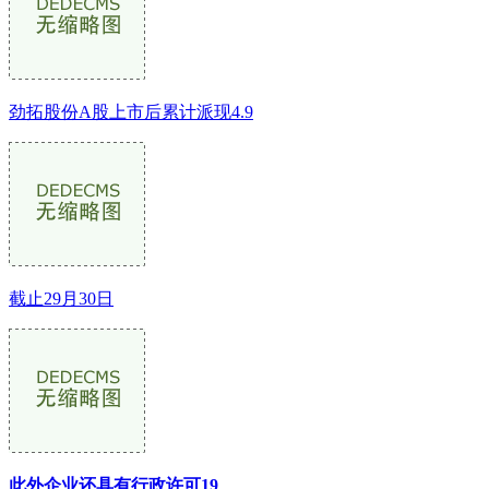
劲拓股份A股上市后累计派现4.9
截止29月30日
此外企业还具有行政许可19