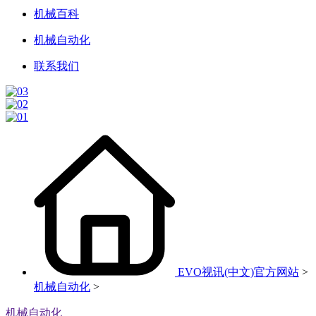
机械百科
机械自动化
联系我们
EVO视讯(中文)官方网站
>
机械自动化
>
机械自动化