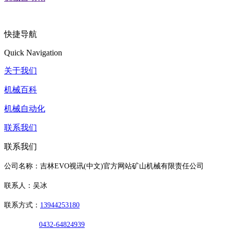
快捷导航
Quick Navigation
关于我们
机械百科
机械自动化
联系我们
联系我们
公司名称：吉林EVO视讯(中文)官方网站矿山机械有限责任公司
联系人：吴冰
联系方式：
13944253180
0432-64824939