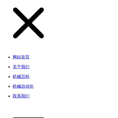
网站首页
关于我们
机械百科
机械自动化
联系我们