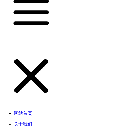
网站首页
关于我们