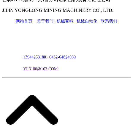
JILIN YONGLONG MINING MACHINERY CO., LTD.
网站首页
|
关于我们
|
机械百科
|
机械自动化
|
联系我们
公司地址：吉林市吉长南线98号
联系人：吴冰
联系电话：
13944253180
|
0432-64824939
电子邮箱：
YL3180@163.COM