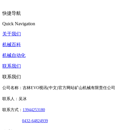
快捷导航
Quick Navigation
关于我们
机械百科
机械自动化
联系我们
联系我们
公司名称：吉林EVO视讯(中文)官方网站矿山机械有限责任公司
联系人：吴冰
联系方式：
13944253180
0432-64824939