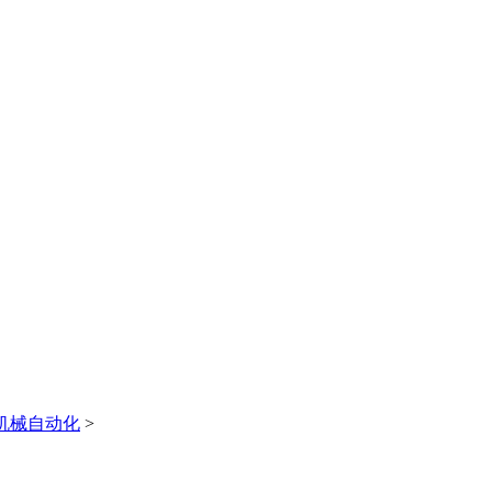
机械自动化
>