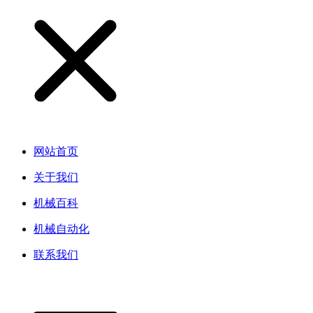
网站首页
关于我们
机械百科
机械自动化
联系我们