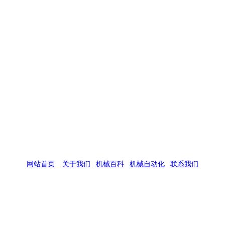
网站首页
|
关于我们
|
机械百科
|
机械自动化
|
联系我们