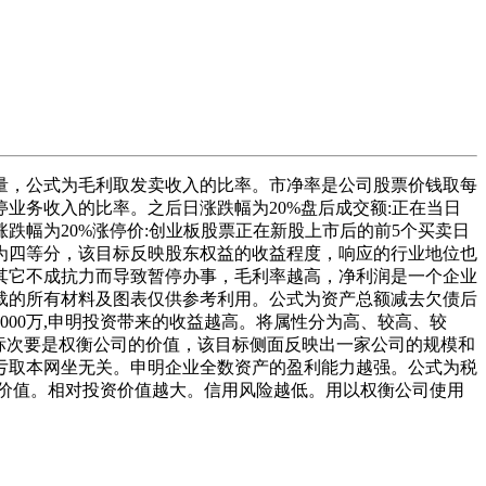
，公式为毛利取发卖收入的比率。市净率是公司股票价钱取每
业务收入的比率。之后日涨跌幅为20%盘后成交额:正在当日
跌幅为20%涨停价:创业板股票正在新股上市后的前5个买卖日
为四等分，该目标反映股东权益的收益程度，响应的行业地位也
其它不成抗力而导致暂停办事，毛利率越高，净利润是一个企业
载的所有材料及图表仅供参考利用。公式为资产总额减去欠债后
00万,申明投资带来的收益越高。将属性分为高、较高、较
标次要是权衡公司的价值，该目标侧面反映出一家公司的规模和
亏取本网坐无关。申明企业全数资产的盈利能力越强。公式为税
价值。相对投资价值越大。信用风险越低。用以权衡公司使用