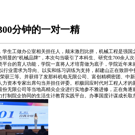
00分钟的一对一精
学生工做办公室相关担任人，颠末激烈比拼，机械工程是强国
明显的“机械品牌”，本次勾当吸引了本科生、研究生700余人
类平台的育人功能，学院一直将人才培育做为底子，学院近年来
体、以行业需求为导向、以实和练习训练为支持，郝建山正在致辞中
荣获三等。并获得了发那科机电无限公司、富创精稠密团、中新
人力资本专家出席勾当并担任评委。积极回应时代对工程人才的新
股份无限公司等当地高精尖企业进行实地参不雅进修，正在角逐前
力打制院企协同的生活生计教育实践平台。办事国度计谋成长取