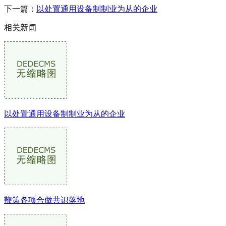
下一篇：
以处置通用设备制制业为从的企业
相关新闻
以处置通用设备制制业为从的企业
鞭策各项合做共识落地