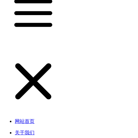
网站首页
关于我们