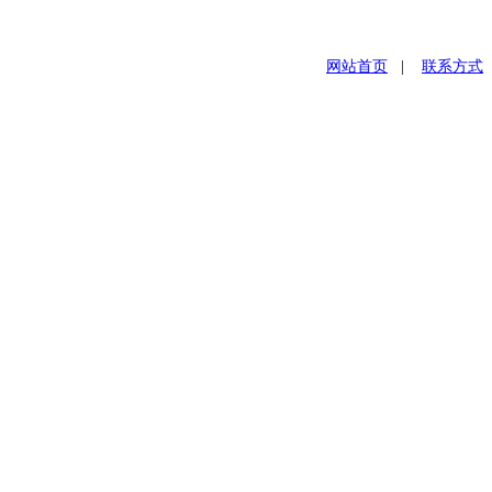
网站首页
|
联系方式