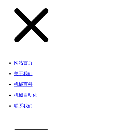
网站首页
关于我们
机械百科
机械自动化
联系我们