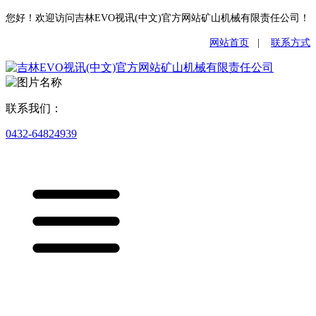
您好！欢迎访问吉林EVO视讯(中文)官方网站矿山机械有限责任公司！
网站首页
|
联系方式
联系我们：
0432-64824939