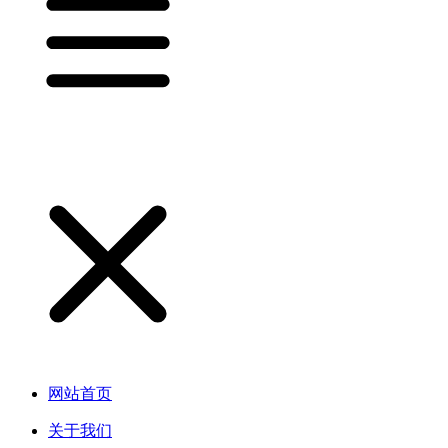
网站首页
关于我们