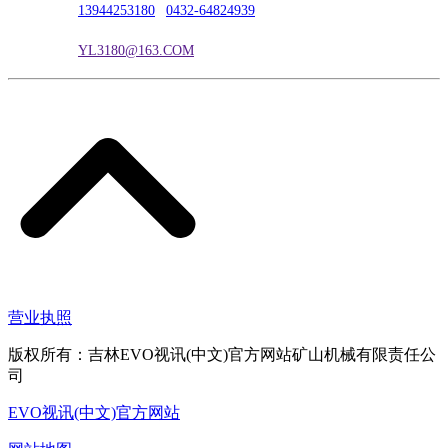
联系电话：
13944253180
|
0432-64824939
电子邮箱：
YL3180@163.COM
营业执照
版权所有：吉林EVO视讯(中文)官方网站矿山机械有限责任公
司
EVO视讯(中文)官方网站