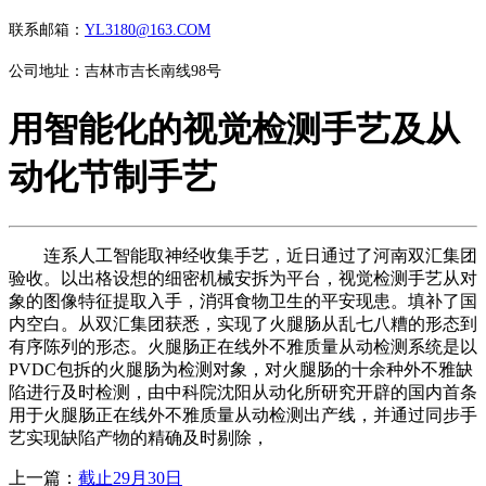
联系邮箱：
YL3180@163.COM
公司地址：吉林市吉长南线98号
用智能化的视觉检测手艺及从
动化节制手艺
连系人工智能取神经收集手艺，近日通过了河南双汇集团
验收。以出格设想的细密机械安拆为平台，视觉检测手艺从对
象的图像特征提取入手，消弭食物卫生的平安现患。填补了国
内空白。从双汇集团获悉，实现了火腿肠从乱七八糟的形态到
有序陈列的形态。火腿肠正在线外不雅质量从动检测系统是以
PVDC包拆的火腿肠为检测对象，对火腿肠的十余种外不雅缺
陷进行及时检测，由中科院沈阳从动化所研究开辟的国内首条
用于火腿肠正在线外不雅质量从动检测出产线，并通过同步手
艺实现缺陷产物的精确及时剔除，
上一篇：
截止29月30日