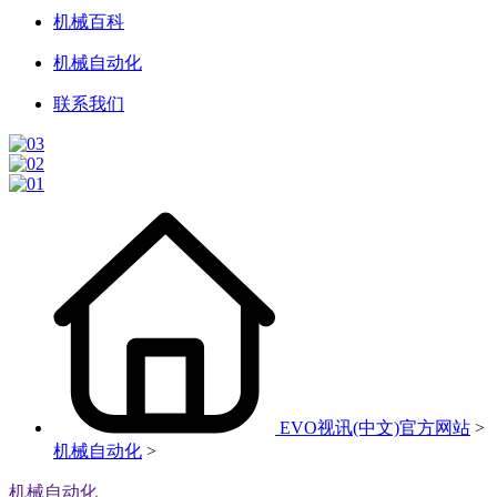
机械百科
机械自动化
联系我们
EVO视讯(中文)官方网站
>
机械自动化
>
机械自动化