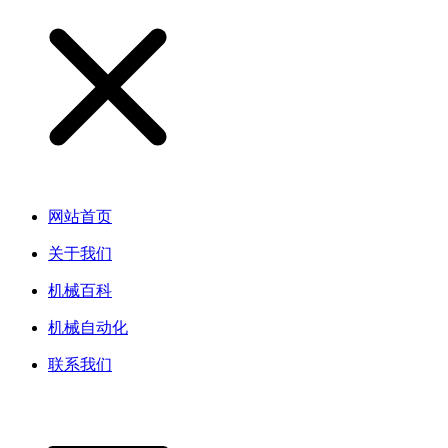
网站首页
关于我们
机械百科
机械自动化
联系我们