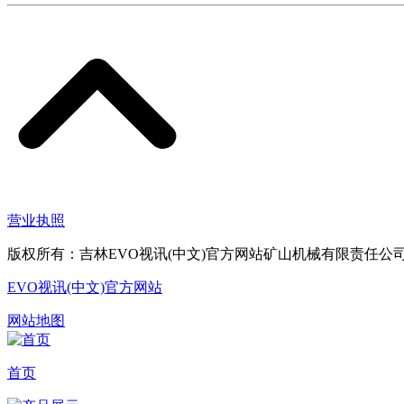
营业执照
版权所有：吉林EVO视讯(中文)官方网站矿山机械有限责任公
EVO视讯(中文)官方网站
网站地图
首页