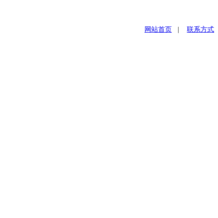
网站首页
|
联系方式