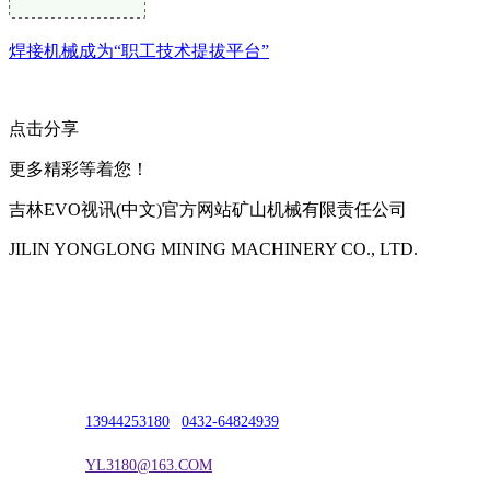
焊接机械成为“职工技术提拔平台”
点击分享
更多精彩等着您！
吉林EVO视讯(中文)官方网站矿山机械有限责任公司
JILIN YONGLONG MINING MACHINERY CO., LTD.
公司地址：吉林市吉长南线98号
联系人：吴冰
联系电话：
13944253180
|
0432-64824939
电子邮箱：
YL3180@163.COM