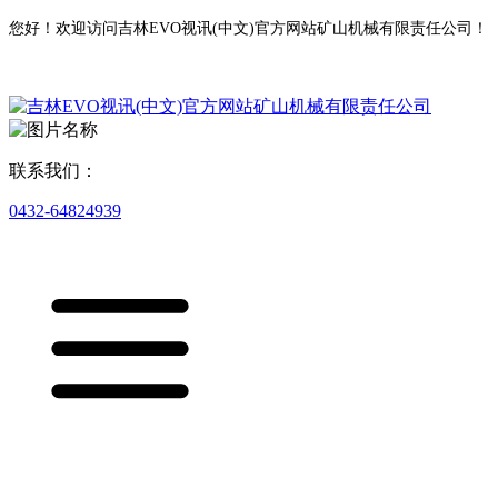
您好！欢迎访问吉林EVO视讯(中文)官方网站矿山机械有限责任公司！
联系我们：
0432-64824939