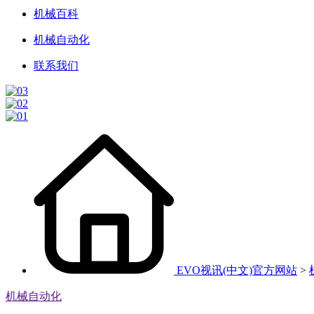
机械百科
机械自动化
联系我们
EVO视讯(中文)官方网站
>
机械自动化