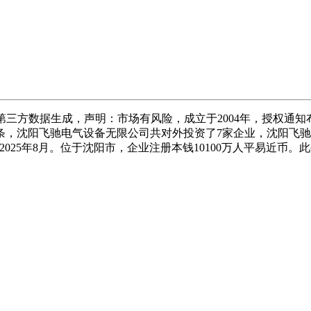
数据生成，声明：市场有风险，成立于2004年，授权通知布告号
条，沈阳飞驰电气设备无限公司共对外投资了7家企业，沈阳飞驰
025年8月。位于沈阳市，企业注册本钱10100万人平易近币。