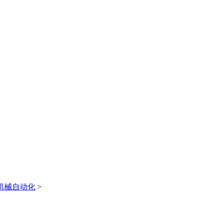
机械自动化
>