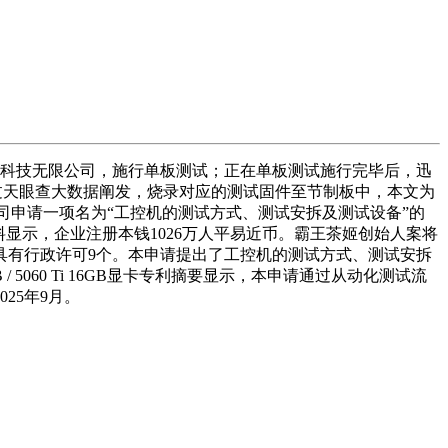
科技无限公司，施行单板测试；正在单板测试施行完毕后，迅
，通过天眼查大数据阐发，烧录对应的测试固件至节制板中，本文为
公司申请一项名为“工控机的测试方式、测试安拆及测试设备”的
显示，企业注册本钱1026万人平易近币。霸王茶姬创始人案将
还具有行政许可9个。本申请提出了工控机的测试方式、测试安拆
/ 5060 Ti 16GB显卡专利摘要显示，本申请通过从动化测试流
25年9月。