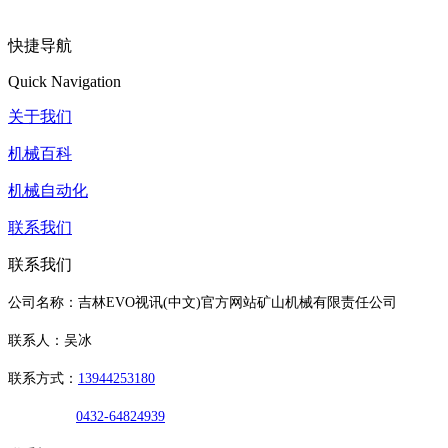
快捷导航
Quick Navigation
关于我们
机械百科
机械自动化
联系我们
联系我们
公司名称：吉林EVO视讯(中文)官方网站矿山机械有限责任公司
联系人：吴冰
联系方式：
13944253180
0432-64824939