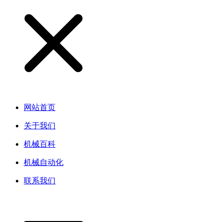
网站首页
关于我们
机械百科
机械自动化
联系我们