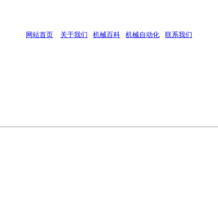
网站首页
|
关于我们
|
机械百科
|
机械自动化
|
联系我们