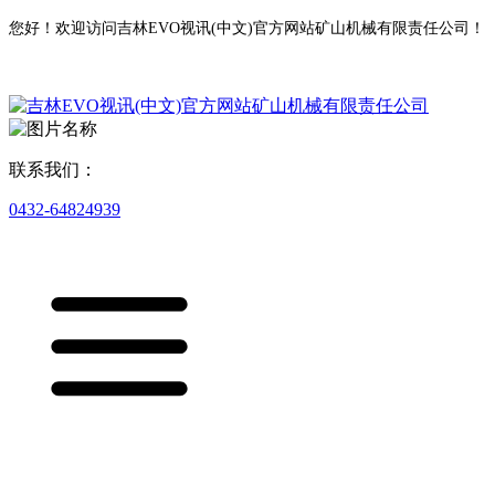
您好！欢迎访问吉林EVO视讯(中文)官方网站矿山机械有限责任公司！
联系我们：
0432-64824939