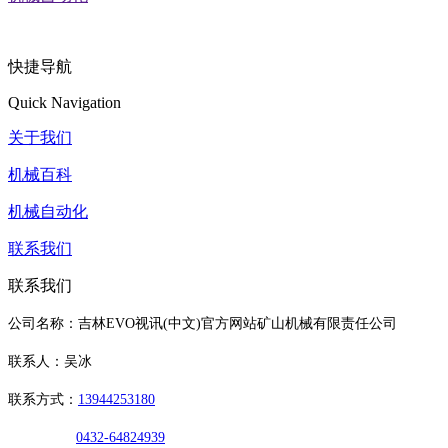
快捷导航
Quick Navigation
关于我们
机械百科
机械自动化
联系我们
联系我们
公司名称：吉林EVO视讯(中文)官方网站矿山机械有限责任公司
联系人：吴冰
联系方式：
13944253180
0432-64824939