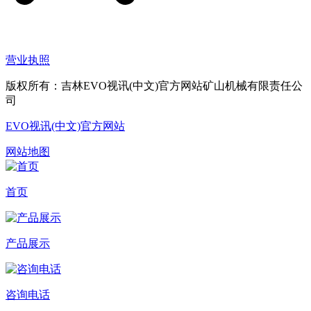
营业执照
版权所有：吉林EVO视讯(中文)官方网站矿山机械有限责任公
司
EVO视讯(中文)官方网站
网站地图
首页
产品展示
咨询电话