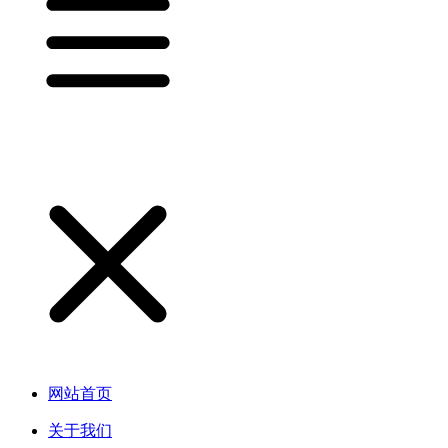
网站首页
关于我们