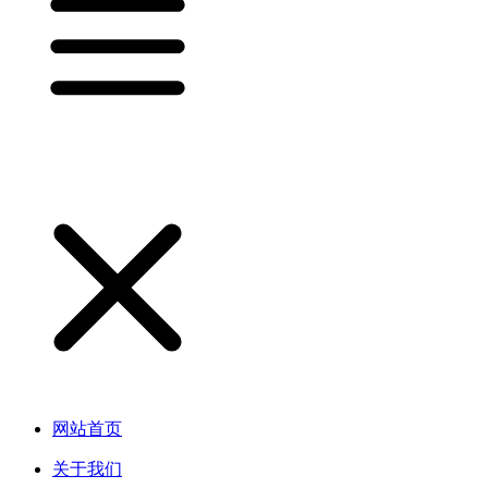
网站首页
关于我们