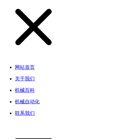
网站首页
关于我们
机械百科
机械自动化
联系我们