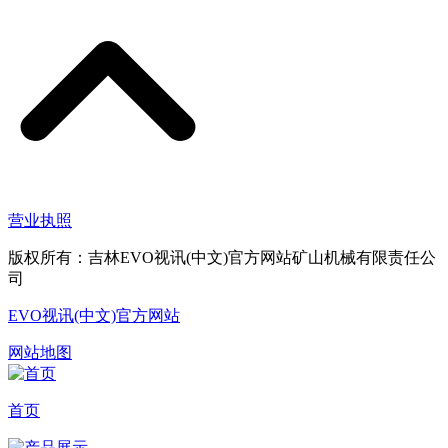
营业执照
版权所有：吉林EVO视讯(中文)官方网站矿山机械有限责任公
司
EVO视讯(中文)官方网站
网站地图
首页