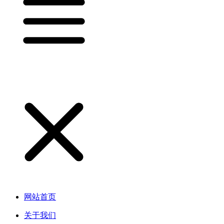
网站首页
关于我们