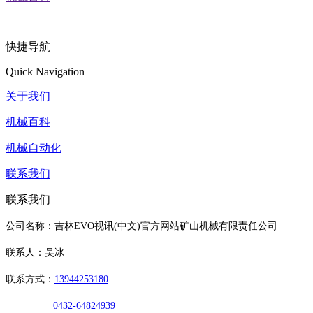
快捷导航
Quick Navigation
关于我们
机械百科
机械自动化
联系我们
联系我们
公司名称：吉林EVO视讯(中文)官方网站矿山机械有限责任公司
联系人：吴冰
联系方式：
13944253180
0432-64824939