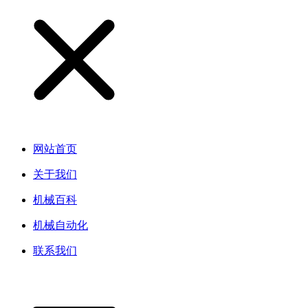
网站首页
关于我们
机械百科
机械自动化
联系我们