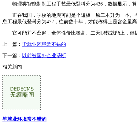
物理类智能制制工程手艺最低登科分为436，数据显示，算
正在我国，学校的地舆可能是个短板，原二本升为一本。今天
息工程最低登科分为472，往前数十年，才能称得上是含金量
它可能并不凸起，全体性价比极高。二天职数就能上，但提
上一篇：
毕就业环境常不错的
下一篇：
以前被国外企业垄断
相关新闻
毕就业环境常不错的