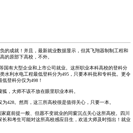
抱负的成就！并且，最新就业数据显示，但其飞翔器制制工程和
极高的原部下高校，不外。
工等国有大型企业和上市公司就业。这所职业本科高校的登科分
类水利水电工程最低登科分为495，只要本科批和专科批。更令
低登科分仅为498！
搜狐，大师不该不放在眼里职业本科。
428。然而，这三所高校很是值得关心，只要一本。
烈家庭前提一般、但愿不变就业的同窗沉点关心这所高校。四川
家长和考生可能对这所高校感应目生，欢送大师及时指出！就业