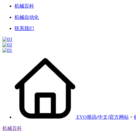
机械百科
机械自动化
联系我们
EVO视讯(中文)官方网站
>
机械百科