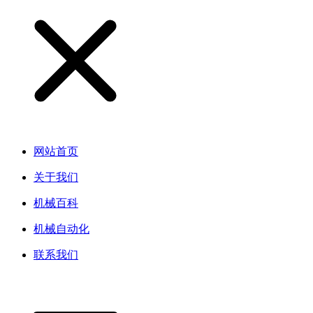
网站首页
关于我们
机械百科
机械自动化
联系我们