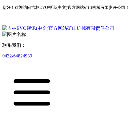
您好！欢迎访问吉林EVO视讯(中文)官方网站矿山机械有限责任公司！
联系我们：
0432-64824939