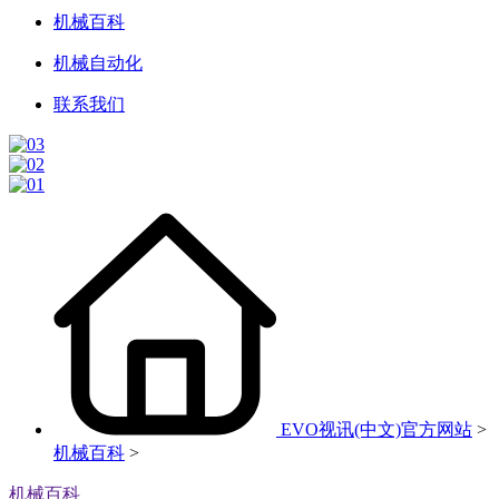
机械百科
机械自动化
联系我们
EVO视讯(中文)官方网站
>
机械百科
>
机械百科