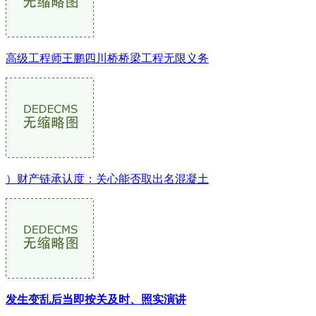
高级工程师王鹏四川桥桥梁工程无限义务
）财产链承认度：关心能否取出名混凝土
发生变乱后当即按关及时、照实演讲