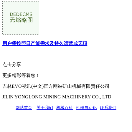
用户需按照日产能需求及持久运营成天职
点击分享
更多精彩等着您！
吉林EVO视讯(中文)官方网站矿山机械有限责任公司
JILIN YONGLONG MINING MACHINERY CO., LTD.
网站首页
|
关于我们
|
机械百科
|
机械自动化
|
联系我们
公司地址：吉林市吉长南线98号
联系人：吴冰