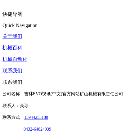
快捷导航
Quick Navigation
关于我们
机械百科
机械自动化
联系我们
联系我们
公司名称：吉林EVO视讯(中文)官方网站矿山机械有限责任公司
联系人：吴冰
联系方式：
13944253180
0432-64824939