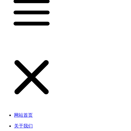
网站首页
关于我们