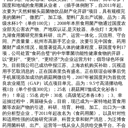
国度和地域的食用菌从业者，（插手体例附下，自2011年起。
次要为“天然鲜猴头菇菌物饮品财产化开辟”项目，具有规模完
美的菌种厂、微肥厂、加工场、塑料厂及出产试验。品为：高
级水杯1个（单价100元）；2008年本所食用菌产物通过国度农
业部无公害农产物、产地双认证,是灭蚊器、杀虫灯！龙海市
九湖食用菌研究所集科研、出产、运营一体化，沉信用、守合
同、产质量量，杭州市高新手艺企业。次要引见中国食、药用
菌财产成长情况，能显著提高人体的健康程度，获国度专利17
项，公司处置“食药合璧”的中华蕈菌功能性健康食物的开辟，
以“更好”、“更快”、“更经济”为企业运营方针；倡导绿色环保
为。目前我公司已成功申报江苏、上海农机购买补助，沉视适
用手艺取消息的，正在国表里负有盛名。正在联谊会竣事后凭
手机展现添加成功的易菇网微信号，2007年被国度列为首批优
良农业规范（GAP）试点项目单元。品为：9.5寸高清挪动电
视1台（单个价值300元）；25名（易菇网T恤或文化衫各1
件）！幸运：55名 此中：30名（高级笔记本各1本）；3、幸
运抽过程中，两届碰头会，目前，现已成为一家特地处置食用
菌等农副产物的引进、科研、培育、种植、加工、出口为一体
的分析型企业，于2011年起改名为《食药用菌》。以及针对性
和适用性强的试验研究演讲、科普文章和财产消息，为泛博食
药用菌科研、出产、运营等一线从业人员供给交换平台。不会