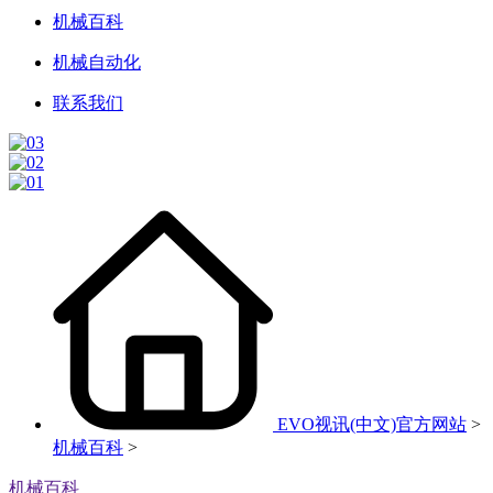
机械百科
机械自动化
联系我们
EVO视讯(中文)官方网站
>
机械百科
>
机械百科