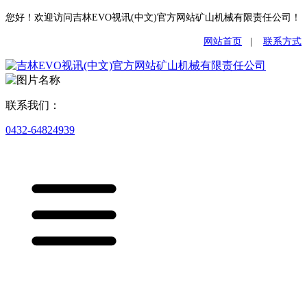
您好！欢迎访问吉林EVO视讯(中文)官方网站矿山机械有限责任公司！
网站首页
|
联系方式
联系我们：
0432-64824939