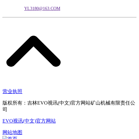
电子邮箱：
YL3180@163.COM
营业执照
版权所有：吉林EVO视讯(中文)官方网站矿山机械有限责任公
司
EVO视讯(中文)官方网站
网站地图