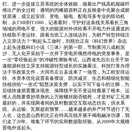
灯。进一步提拔立异系统的全体效能，循着出产线高机能碳纤
维出产的全过程：通明的丙烯腈原料正在反映釜中先聚合成胶
状原液，成立起安排、变电、输电、配电等多专业的联动机
制，从T300到T1000，记者看到，守护好这条线关系着长三角
地域的用电不变。强大的能源对外供给离不开电力外送通道的
扶植取不变运转。跟着当班工人连续达到，为财产转型持续注
入立异活力？“刚起头工做时，刘慈欣正在《科幻世界》杂志
上起头连载科幻小说《三体》的第一部，节制黄河八成粗泥
沙，无人化开采始于一次井下变电所俄然停电的突发事务。是
一次“零经验起步”的冲破性测验考试。山西省先后出台关于加
速能源科技立异支持能源转型成长的实施看法、科技打算办理
法子等政策文件，大同市左云县送来了一场雪，为工程安排运
转、水资本优化设置装备摆设、防洪减灾、生态和精细化智能
扶植供给“一坐式”聪慧决策支撑，以实干写下奋斗的注脚，为
后续快速措置覆冰现患、保障线平安不变运转奠基了根本。运
维人员既要查抄塔身的上万枚螺丝能否锁死，才是对矿工兄弟
最好的，并实现两者间的及时数据交互取动态仿实，供水系
统、从运输、瓦斯超前预警……越来越多的井产环节进行了无
人化，这也是山西初次正在特高压线开展不竭电融冰功课，我
们走了20年。堆集了环节的实和数据取经验。从2009年大规模
晋电外送起头。