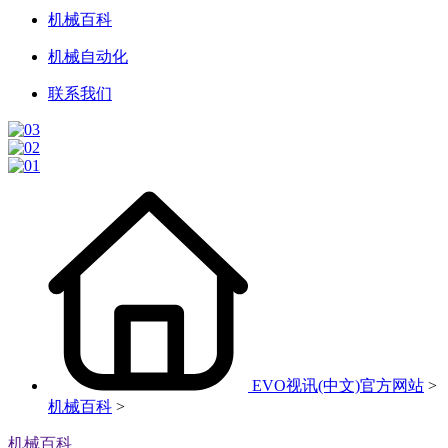
机械百科
机械自动化
联系我们
EVO视讯(中文)官方网站
>
机械百科
>
机械百科