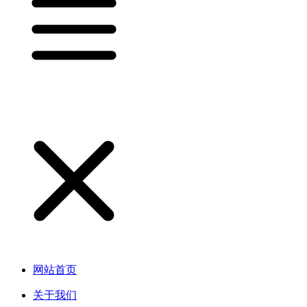
网站首页
关于我们