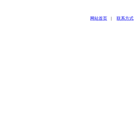
网站首页
|
联系方式