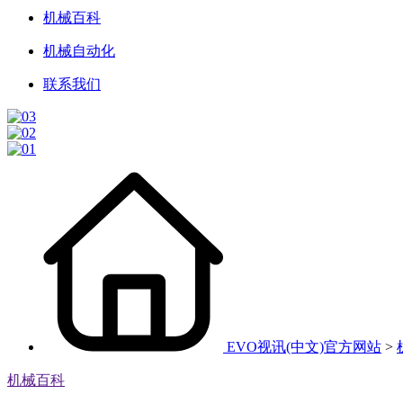
机械百科
机械自动化
联系我们
EVO视讯(中文)官方网站
>
机械百科