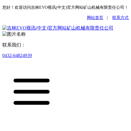
您好！欢迎访问吉林EVO视讯(中文)官方网站矿山机械有限责任公司！
网站首页
|
联系方式
联系我们：
0432-64824939