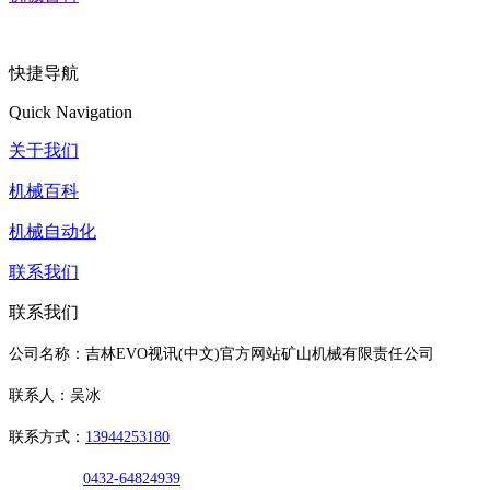
快捷导航
Quick Navigation
关于我们
机械百科
机械自动化
联系我们
联系我们
公司名称：吉林EVO视讯(中文)官方网站矿山机械有限责任公司
联系人：吴冰
联系方式：
13944253180
0432-64824939