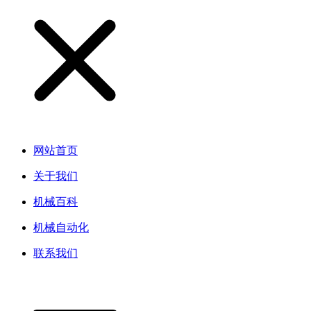
网站首页
关于我们
机械百科
机械自动化
联系我们