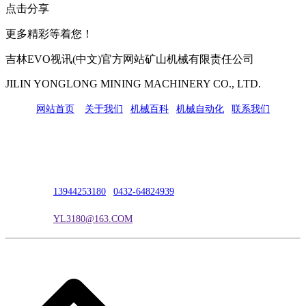
点击分享
更多精彩等着您！
吉林EVO视讯(中文)官方网站矿山机械有限责任公司
JILIN YONGLONG MINING MACHINERY CO., LTD.
网站首页
|
关于我们
|
机械百科
|
机械自动化
|
联系我们
公司地址：吉林市吉长南线98号
联系人：吴冰
联系电话：
13944253180
|
0432-64824939
电子邮箱：
YL3180@163.COM