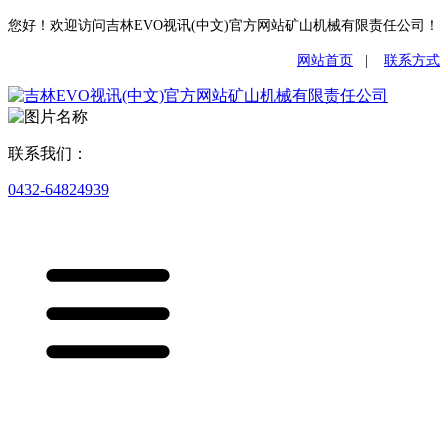
您好！欢迎访问吉林EVO视讯(中文)官方网站矿山机械有限责任公司！
网站首页
|
联系方式
联系我们：
0432-64824939