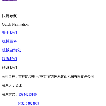
快捷导航
Quick Navigation
关于我们
机械百科
机械自动化
联系我们
联系我们
公司名称：吉林EVO视讯(中文)官方网站矿山机械有限责任公司
联系人：吴冰
联系方式：
13944253180
0432-64824939