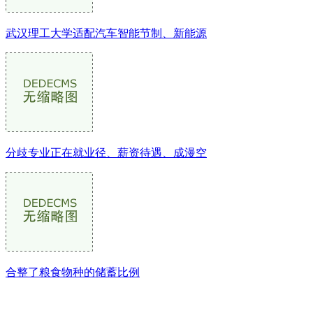
武汉理工大学适配汽车智能节制、新能源
分歧专业正在就业径、薪资待遇、成漫空
合整了粮食物种的储蓄比例