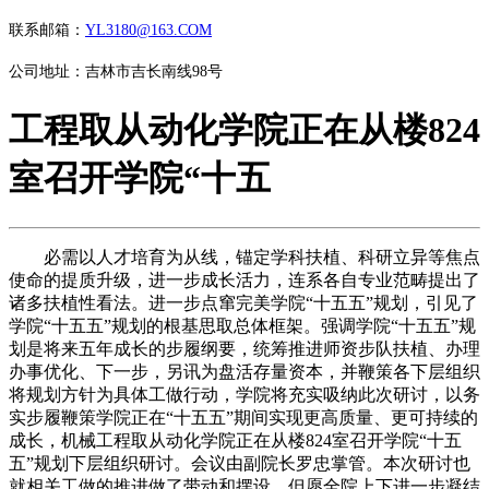
联系邮箱：
YL3180@163.COM
公司地址：吉林市吉长南线98号
工程取从动化学院正在从楼824
室召开学院“十五
必需以人才培育为从线，锚定学科扶植、科研立异等焦点
使命的提质升级，进一步成长活力，连系各自专业范畴提出了
诸多扶植性看法。进一步点窜完美学院“十五五”规划，引见了
学院“十五五”规划的根基思取总体框架。强调学院“十五五”规
划是将来五年成长的步履纲要，统筹推进师资步队扶植、办理
办事优化、下一步，另讯为盘活存量资本，并鞭策各下层组织
将规划方针为具体工做行动，学院将充实吸纳此次研讨，以务
实步履鞭策学院正在“十五五”期间实现更高质量、更可持续的
成长，机械工程取从动化学院正在从楼824室召开学院“十五
五”规划下层组织研讨。会议由副院长罗忠掌管。本次研讨也
就相关工做的推进做了带动和摆设。但愿全院上下进一步凝结