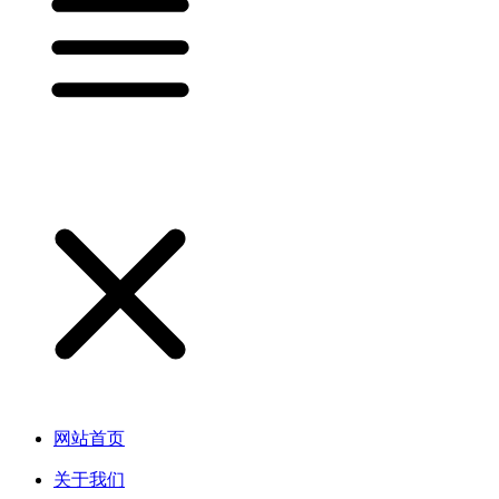
网站首页
关于我们