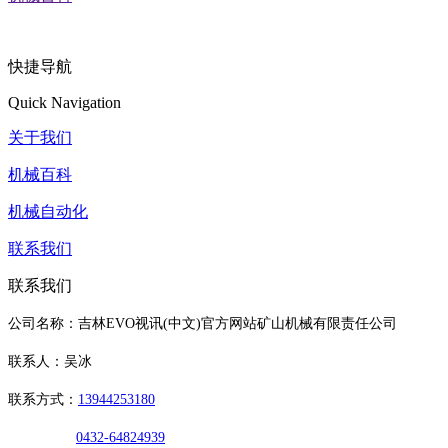
快捷导航
Quick Navigation
关于我们
机械百科
机械自动化
联系我们
联系我们
公司名称：吉林EVO视讯(中文)官方网站矿山机械有限责任公司
联系人：吴冰
联系方式：
13944253180
0432-64824939