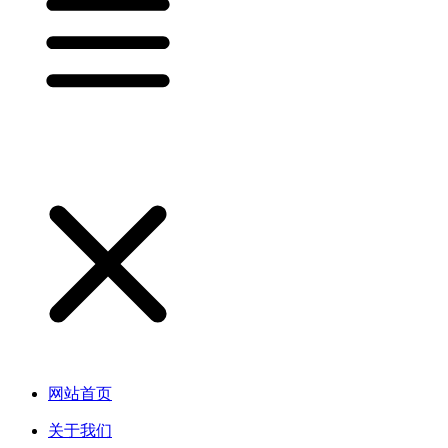
网站首页
关于我们