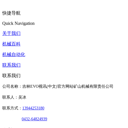
快捷导航
Quick Navigation
关于我们
机械百科
机械自动化
联系我们
联系我们
公司名称：吉林EVO视讯(中文)官方网站矿山机械有限责任公司
联系人：吴冰
联系方式：
13944253180
0432-64824939