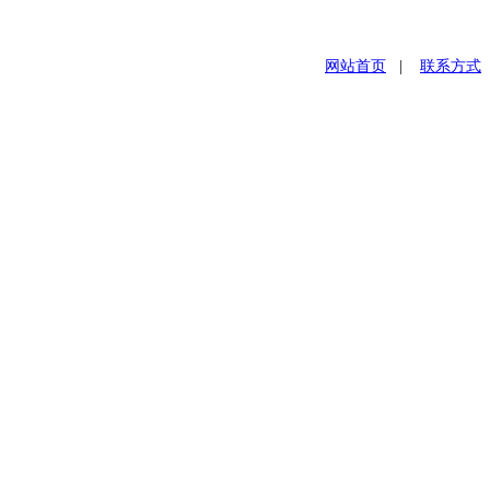
网站首页
|
联系方式