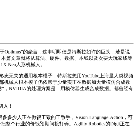
timus”的豪言，这申明即便是特斯拉如许的巨头，若是说
了？本篇文章就将从算法、硬件、数据、本钱以及次要大玩家线等
X Neo人形机械人。
态无关的通用根本模子，特斯拉想用YouTube上海量人类视频
所以大大都机械人根本模子仍依赖于少量实正在数据加大量模仿合成数
快思虑”，NVIDIA的处理方案是：用模仿器生成合成数据。都曾经有
切入！
工致的工致手，Vision-Language-Action，可
的价钱预期间接打碎。Agility Robotics的Digit正在