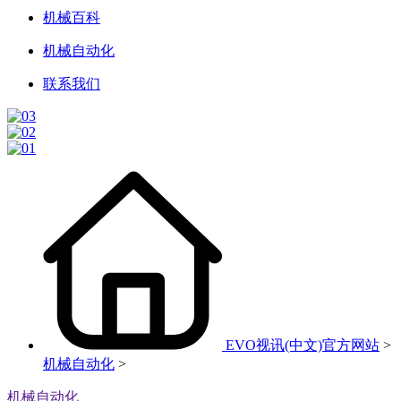
机械百科
机械自动化
联系我们
EVO视讯(中文)官方网站
>
机械自动化
>
机械自动化