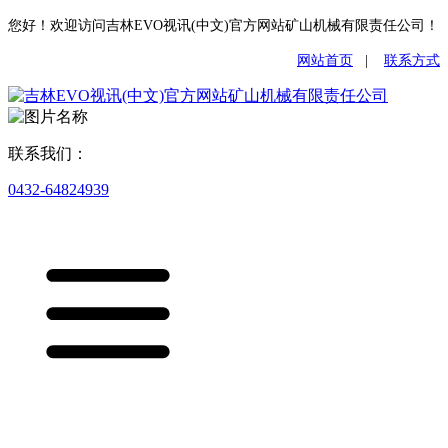
您好！欢迎访问吉林EVO视讯(中文)官方网站矿山机械有限责任公司！
网站首页
|
联系方式
联系我们：
0432-64824939