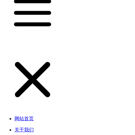
网站首页
关于我们