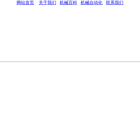
网站首页
|
关于我们
|
机械百科
|
机械自动化
|
联系我们