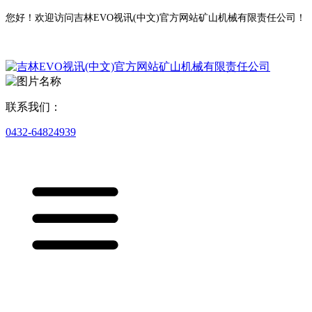
您好！欢迎访问吉林EVO视讯(中文)官方网站矿山机械有限责任公司！
联系我们：
0432-64824939