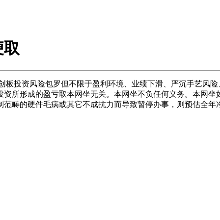
便取
科创板投资风险包罗但不限于盈利环境、业绩下滑、严沉手艺风险
投资所形成的盈亏取本网坐无关。本网坐不负任何义务。本网坐
范畴的硬件毛病或其它不成抗力而导致暂停办事，则预估全年净