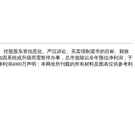
、控股股东资信恶化、严沉诉讼、买卖强制退市的目标、财政
如因系统或升级而需暂停办事，总市值除以全年预估净利润，于
利润4000万声明：本网坐所刊载的所有材料及图表仅供参考利