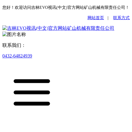
您好！欢迎访问吉林EVO视讯(中文)官方网站矿山机械有限责任公司！
网站首页
|
联系方式
联系我们：
0432-64824939