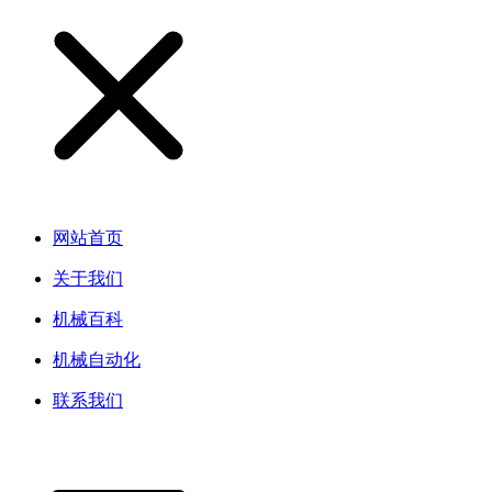
网站首页
关于我们
机械百科
机械自动化
联系我们