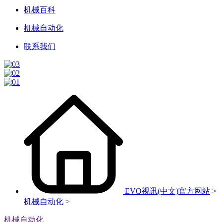
机械百科
机械自动化
联系我们
EVO视讯(中文)官方网站
>
机械自动化
>
机械自动化