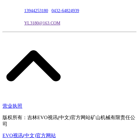
联系电话：
13944253180
|
0432-64824939
电子邮箱：
YL3180@163.COM
营业执照
版权所有：吉林EVO视讯(中文)官方网站矿山机械有限责任公
司
EVO视讯(中文)官方网站