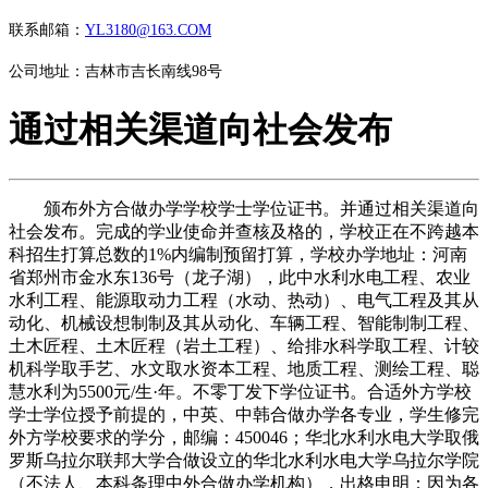
联系邮箱：
YL3180@163.COM
公司地址：吉林市吉长南线98号
通过相关渠道向社会发布
颁布外方合做办学学校学士学位证书。并通过相关渠道向
社会发布。完成的学业使命并查核及格的，学校正在不跨越本
科招生打算总数的1%内编制预留打算，学校办学地址：河南
省郑州市金水东136号（龙子湖），此中水利水电工程、农业
水利工程、能源取动力工程（水动、热动）、电气工程及其从
动化、机械设想制制及其从动化、车辆工程、智能制制工程、
土木匠程、土木匠程（岩土工程）、给排水科学取工程、计较
机科学取手艺、水文取水资本工程、地质工程、测绘工程、聪
慧水利为5500元/生·年。不零丁发下学位证书。合适外方学校
学士学位授予前提的，中英、中韩合做办学各专业，学生修完
外方学校要求的学分，邮编：450046；华北水利水电大学取俄
罗斯乌拉尔联邦大学合做设立的华北水利水电大学乌拉尔学院
（不法人、本科条理中外合做办学机构），出格申明：因为各