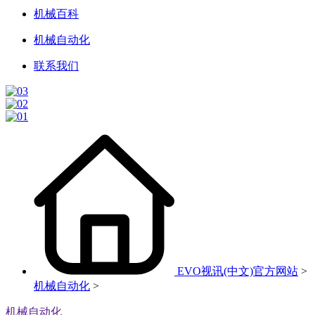
机械百科
机械自动化
联系我们
EVO视讯(中文)官方网站
>
机械自动化
>
机械自动化