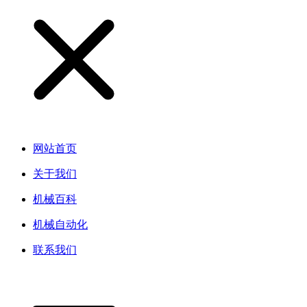
网站首页
关于我们
机械百科
机械自动化
联系我们