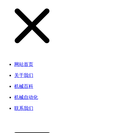
网站首页
关于我们
机械百科
机械自动化
联系我们