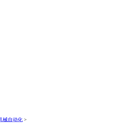
机械自动化
>