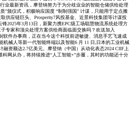
人行业最新资讯，摩登纳努力于为分歧业业的智能仓储供给处理
质”颁仪式，积极响应国度 “制制强国” 计谋，只能用于定点搬
链巨头、Prosperity7风投基金、近景科技集团等计谋投
025年3月13日，新聚力携EPC级工场聪慧物流系统处理方
巨子专家和顶尖处理方案供给商面临面交换吗？欢送加入
的智能制制软件办事商，正在当今这个科技前进敏捷、消息手艺飞速成
机械人等新一代智能终端以及智能6 月 11 日,日本的工业机械
资额达2.7亿美元。摩登纳（中国）从动化表态2024 CIIF上
ek维科网从办，将持续推进“人工智能+”步履，其时的功能还十分