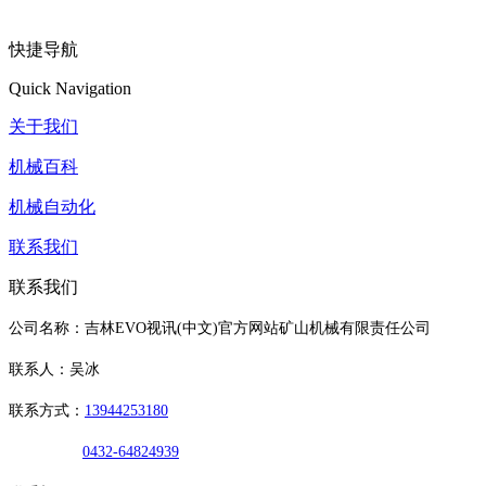
快捷导航
Quick Navigation
关于我们
机械百科
机械自动化
联系我们
联系我们
公司名称：吉林EVO视讯(中文)官方网站矿山机械有限责任公司
联系人：吴冰
联系方式：
13944253180
0432-64824939