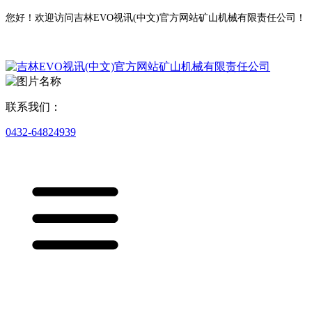
您好！欢迎访问吉林EVO视讯(中文)官方网站矿山机械有限责任公司！
联系我们：
0432-64824939