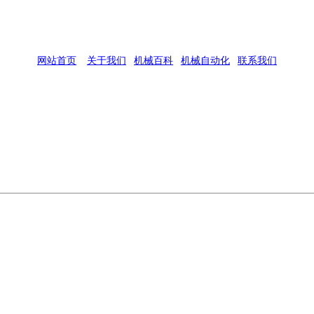
网站首页
|
关于我们
|
机械百科
|
机械自动化
|
联系我们