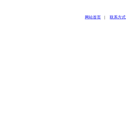
网站首页
|
联系方式