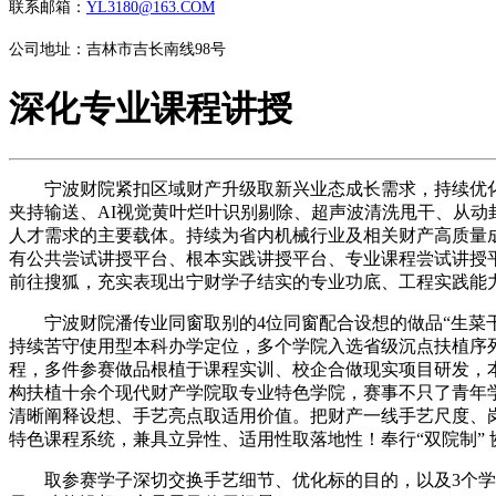
联系邮箱：
YL3180@163.COM
公司地址：吉林市吉长南线98号
深化专业课程讲授
宁波财院紧扣区域财产升级取新兴业态成长需求，持续优化
夹持输送、AI视觉黄叶烂叶识别剔除、超声波清洗甩干、从
人才需求的主要载体。持续为省内机械行业及相关财产高质量
有公共尝试讲授平台、根本实践讲授平台、专业课程尝试讲授
前往搜狐，充实表现出宁财学子结实的专业功底、工程实践能力
宁波财院潘传业同窗取别的4位同窗配合设想的做品“生菜干
持续苦守使用型本科办学定位，多个学院入选省级沉点扶植序
程，多件参赛做品根植于课程实训、校企合做现实项目研发，本届
构扶植十余个现代财产学院取专业特色学院，赛事不只了青年
清晰阐释设想、手艺亮点取适用价值。把财产一线手艺尺度、
特色课程系统，兼具立异性、适用性取落地性！奉行“双院制” 
取参赛学子深切交换手艺细节、优化标的目的，以及3个学