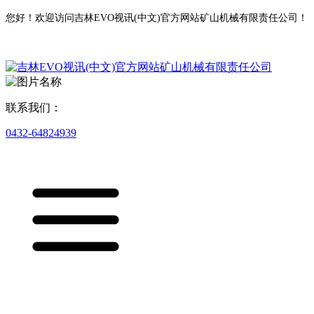
您好！欢迎访问吉林EVO视讯(中文)官方网站矿山机械有限责任公司！
联系我们：
0432-64824939