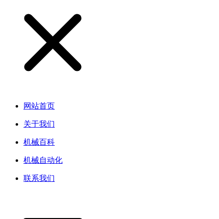
网站首页
关于我们
机械百科
机械自动化
联系我们