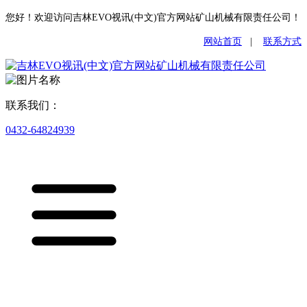
您好！欢迎访问吉林EVO视讯(中文)官方网站矿山机械有限责任公司！
网站首页
|
联系方式
联系我们：
0432-64824939