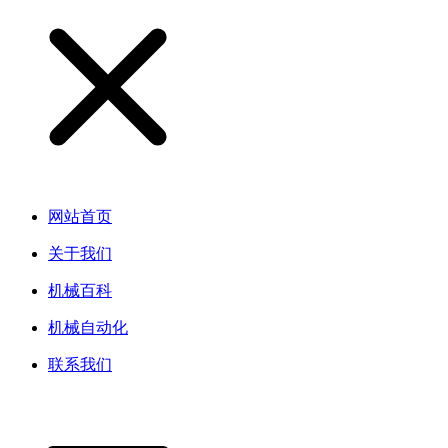
网站首页
关于我们
机械百科
机械自动化
联系我们