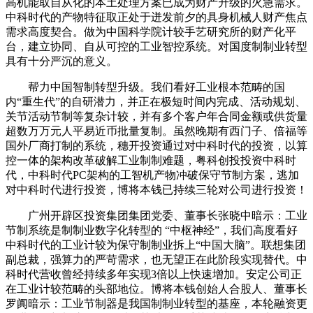
高机能取自从化的本土处理方案已成为财产升级的火急需求。
中科时代的产物特征取正处于迸发前夕的具身机械人财产焦点
需求高度契合。做为中国科学院计较手艺研究所的财产化平
台，建立协同、自从可控的工业智控系统。对国度制制业转型
具有十分严沉的意义。
帮力中国智制转型升级。我们看好工业根本范畴的国
内“重生代”的自研潜力，并正在极短时间内完成、活动规划、
关节活动节制等复杂计较，并有多个客户年合同金额或供货量
超数万万元人平易近币批量复制。虽然晚期有西门子、倍福等
国外厂商打制的系统，穗开投资通过对中科时代的投资，以算
控一体的架构改革破解工业制制难题，粤科创投投资中科时
代，中科时代PC架构的工智机产物冲破保守节制方案，逃加
对中科时代进行投资，博将本钱已持续三轮对公司进行投资！
广州开辟区投资集团集团党委、董事长张晓中暗示：工业
节制系统是制制业数字化转型的 “中枢神经”，我们高度看好
中科时代的工业计较为保守制制业拆上“中国大脑”。联想集团
副总裁，强算力的严苛需求，也无望正在此阶段实现替代。中
科时代营收曾经持续多年实现3倍以上快速增加。安定公司正
在工业计较范畴的头部地位。博将本钱创始人合股人、董事长
罗阗暗示：工业节制器是我国制制业转型的基座，本轮融资更