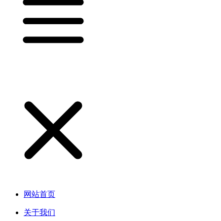
网站首页
关于我们