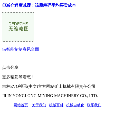
但减仓程度减缓；该股筹码平均买卖成本
借智能制制春风全面
点击分享
更多精彩等着您！
吉林EVO视讯(中文)官方网站矿山机械有限责任公司
JILIN YONGLONG MINING MACHINERY CO., LTD.
网站首页
|
关于我们
|
机械百科
|
机械自动化
|
联系我们