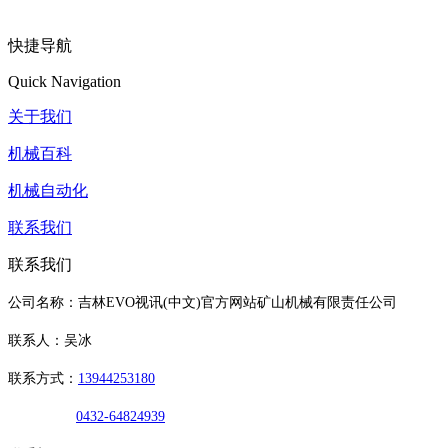
快捷导航
Quick Navigation
关于我们
机械百科
机械自动化
联系我们
联系我们
公司名称：吉林EVO视讯(中文)官方网站矿山机械有限责任公司
联系人：吴冰
联系方式：
13944253180
0432-64824939