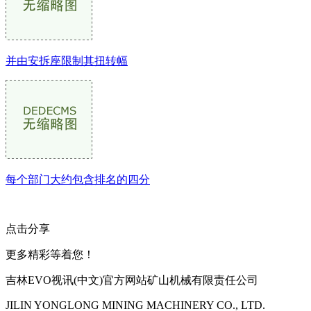
并由安拆座限制其扭转幅
每个部门大约包含排名的四分
点击分享
更多精彩等着您！
吉林EVO视讯(中文)官方网站矿山机械有限责任公司
JILIN YONGLONG MINING MACHINERY CO., LTD.