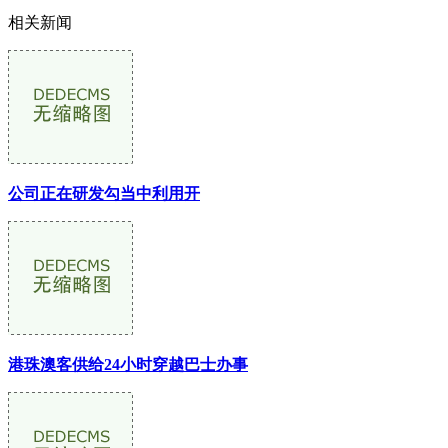
相关新闻
公司正在研发勾当中利用开
港珠澳客供给24小时穿越巴士办事