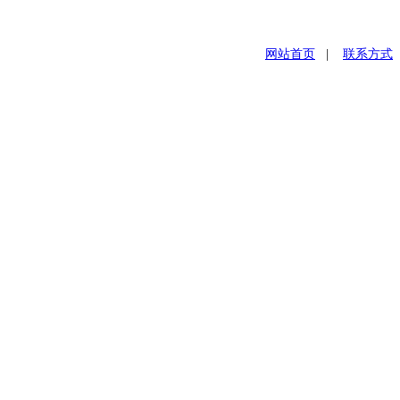
网站首页
|
联系方式