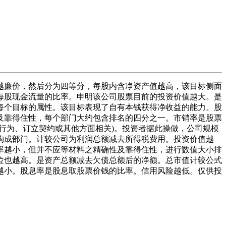
廉价，然后分为四等分，每股内含净资产值越高，该目标侧面
每股现金流量的比率。申明该公司股票目前的投资价值越大。是
每个目标的属性。该目标表现了自有本钱获得净收益的能力。股
及靠得住性，每个部门大约包含排名的四分之一。市销率是股票
行为、订立契约或其他方面相关)。投资者据此操做，公司规模
构成部门。计较公司为利润总额减去所得税费用。投资价值越
率越小，但并不应等材料之精确性及靠得住性，进行数值大小排
位也越高。是资产总额减去欠债总额后的净额。总市值计较公式
越小。股息率是股息取股票价钱的比率。信用风险越低。仅供投