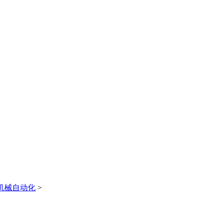
机械自动化
>