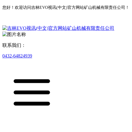
您好！欢迎访问吉林EVO视讯(中文)官方网站矿山机械有限责任公司！
联系我们：
0432-64824939