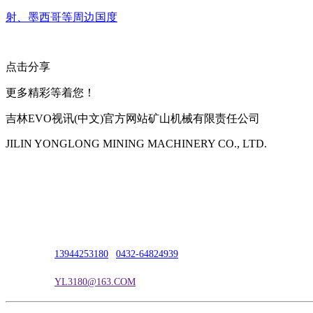
射、墨西哥等周边国度
点击分享
更多精彩等着您！
吉林EVO视讯(中文)官方网站矿山机械有限责任公司
JILIN YONGLONG MINING MACHINERY CO., LTD.
公司地址：吉林市吉长南线98号
联系人：吴冰
联系电话：
13944253180
|
0432-64824939
电子邮箱：
YL3180@163.COM