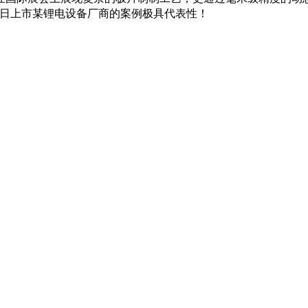
记本4月23日上市某锂电设备厂商的案例极具代表性！