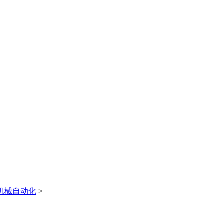
机械自动化
>