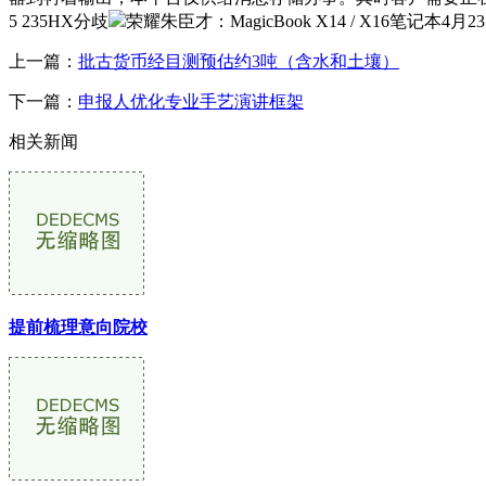
5 235HX分歧
荣耀朱臣才：MagicBook X14 / X16笔
上一篇：
批古货币经目测预估约3吨（含水和土壤）
下一篇：
申报人优化专业手艺演讲框架
相关新闻
提前梳理意向院校