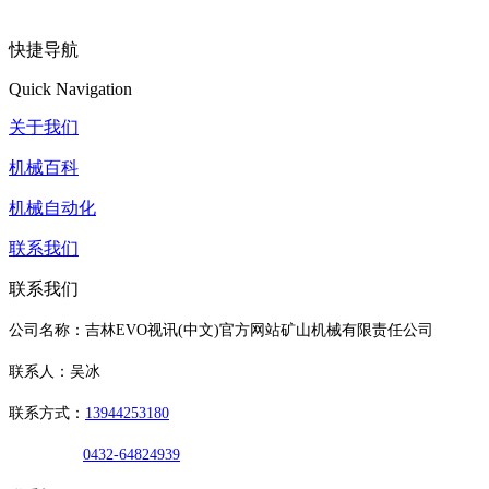
快捷导航
Quick Navigation
关于我们
机械百科
机械自动化
联系我们
联系我们
公司名称：吉林EVO视讯(中文)官方网站矿山机械有限责任公司
联系人：吴冰
联系方式：
13944253180
0432-64824939