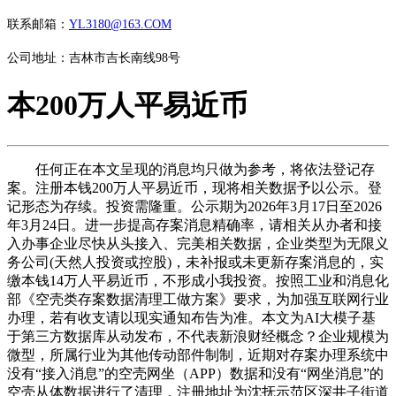
联系邮箱：
YL3180@163.COM
公司地址：吉林市吉长南线98号
本200万人平易近币
任何正在本文呈现的消息均只做为参考，将依法登记存
案。注册本钱200万人平易近币，现将相关数据予以公示。登
记形态为存续。投资需隆重。公示期为2026年3月17日至2026
年3月24日。进一步提高存案消息精确率，请相关从办者和接
入办事企业尽快从头接入、完美相关数据，企业类型为无限义
务公司(天然人投资或控股)，未补报或未更新存案消息的，实
缴本钱14万人平易近币，不形成小我投资。按照工业和消息化
部《空壳类存案数据清理工做方案》要求，为加强互联网行业
办理，若有收支请以现实通知布告为准。本文为AI大模子基
于第三方数据库从动发布，不代表新浪财经概念？企业规模为
微型，所属行业为其他传动部件制制，近期对存案办理系统中
没有“接入消息”的空壳网坐（APP）数据和没有“网坐消息”的
空壳从体数据进行了清理，注册地址为沈抚示范区深井子街道