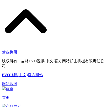
营业执照
版权所有：吉林EVO视讯(中文)官方网站矿山机械有限责任公
司
EVO视讯(中文)官方网站
网站地图
首页