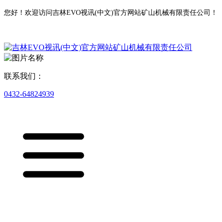
您好！欢迎访问吉林EVO视讯(中文)官方网站矿山机械有限责任公司！
联系我们：
0432-64824939