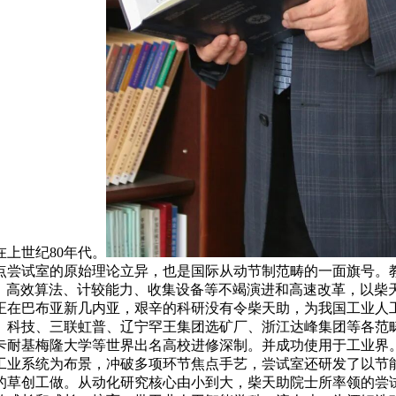
上世纪80年代。
点尝试室的原始理论立异，也是国际从动节制范畴的一面旗号。教
、高效算法、计较能力、收集设备等不竭演进和高速改革，以柴天助
正在巴布亚新几内亚，艰辛的科研没有令柴天助，为我国工业人
、科技、三联虹普、辽宁罕王集团选矿厂、浙江达峰集团等各范
耐基梅隆大学等世界出名高校进修深制。并成功使用于工业界。
工业系统为布景，冲破多项环节焦点手艺，尝试室还研发了以节
的草创工做。从动化研究核心由小到大，柴天助院士所率领的尝