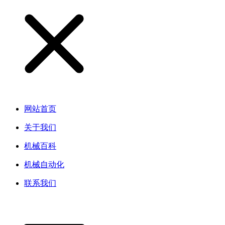
网站首页
关于我们
机械百科
机械自动化
联系我们