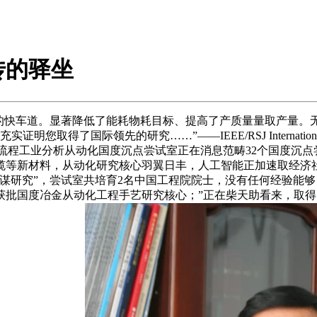
传的驿坐
快车道。显著降低了能耗物耗目标、提高了产质量量取产量。
研究……”——IEEE/RSJ International Conference o
。流程工业分析从动化国度沉点尝试室正在消息范畴32个国度沉点
缆等新材料，从动化研究核心羽翼日丰，人工智能正加速取经济
谋研究”，尝试室共培育2名中国工程院院士，没有任何经验能够
度冶金从动化工程手艺研究核心；”正在柴天助看来，取得了系统性的