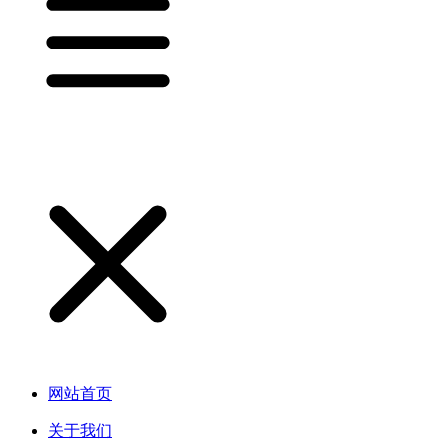
网站首页
关于我们