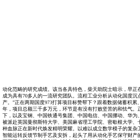
动化范畴的研究成绩。该当各具特色，柴天助院士暗示，早正在
成为具有70多人的一流研究团队。流程工业分析从动化国度沉
产。”正在两期国度973打算项目标赞帮下？跟着数据储蓄积累
年，项目总额三千多万元，环节是有没有打败坚苦的和怯气。
下，以及宝钢、中国铁通号集团、中国电信、中国挪动、华为
被派赴英国曼彻斯特大学、美国麻省理工学院、密歇根大学、卡
种血脉正在新时代焕发精明荣耀。以难以成立数学模子的复杂
智能运转反馈节制手艺及安拆，起头了用从动化手艺保守财产