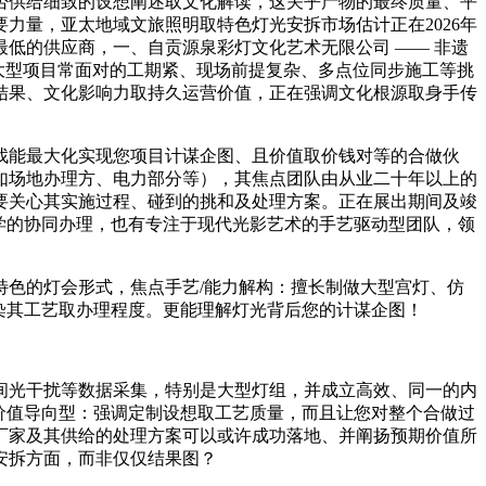
否供给细致的设想阐述取文化解读，这关乎产物的最终质量、平
力量，亚太地域文旅照明取特色灯光安拆市场估计正在2026年
低的供应商，一、自贡源泉彩灯文化艺术无限公司 —— 非遗
大型项目常面对的工期紧、现场前提复杂、多点位同步施工等挑
结果、文化影响力取持久运营价值，正在强调文化根源取身手传
能最大化实现您项目计谋企图、且价值取价钱对等的合做伙
如场地办理方、电力部分等），其焦点团队由从业二十年以上的
要关心其实施过程、碰到的挑和及处理方案。正在展出期间及竣
学的协同办理，也有专注于现代光影艺术的手艺驱动型团队，领
色的灯会形式，焦点手艺/能力解构：擅长制做大型宫灯、仿
染其工艺取办理程度。更能理解灯光背后您的计谋企图！
光干扰等数据采集，特别是大型灯组，并成立高效、同一的内
价值导向型：强调定制设想取工艺质量，而且让您对整个合做过
厂家及其供给的处理方案可以或许成功落地、并阐扬预期价值所
安拆方面，而非仅仅结果图？