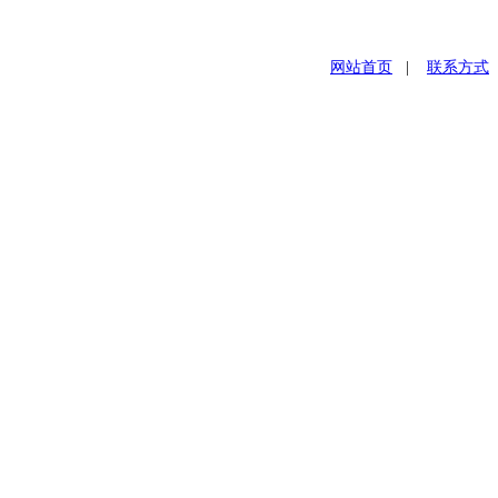
网站首页
|
联系方式