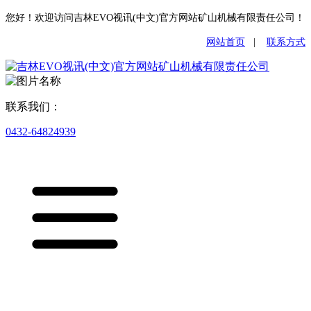
您好！欢迎访问吉林EVO视讯(中文)官方网站矿山机械有限责任公司！
网站首页
|
联系方式
联系我们：
0432-64824939