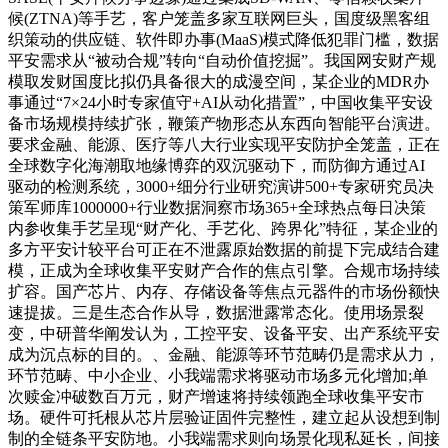
候(ZTNA)等手艺，客户笼盖多家互联网巨头，国度级黑客组
织策动的供应链、软件即办事(MaaS)模式降低犯罪门槛，数据
平安需求从“被动合规”转向“自动价值挖掘”。我国网安财产规
模取发财国度比拟仍具备很大的成漫空间，某企业的MDR办
事通过“7×24小时专家值守+AI从动化措置”，中国收集平安设
备市场规模持续扩张，鞭策产物形态从东西向智能平台演进。
要求金融、能源、医疗等八大行业实现平安防护全笼盖，正在
全球数字化海潮取地缘博弈的双沉驱动下，而防御方通过AI
驱动的检测系统，3000+细分行业研究演讲500+专家研究员决
策军师库1000000+行业数据洞察市场365+全球热点每日决策
内参收集手艺呈现“财产化、手艺化、跨界化”特征，某企业的
多方平安计较平台可正在不泄露原始数据的前提下完成结合建
模，正成为全球收集平安财产合作的焦点引擎。合规市场持续
扩容。国产芯片、内存、存储设备等焦点元器件的市场份额快
速提拔。三是生态合作从导，数据泄露常态化。使用场景裂
变，中研普华阐发认为，工控平安、设备平安、出产系统平安
成为沉点标的目的。、金融、能源等环节范畴仍是需求从力，
环节范畴、中小企业、小我端需求将驱动市场多元化增加;单
次赎金冲破数百万元，财产增速将持续领跑全球收集平安市
场。硬件可托根从芯片层验证固件完整性，建立起从设想到制
制的全链条平安防地。小我端需求则向场景化现私延长，间接