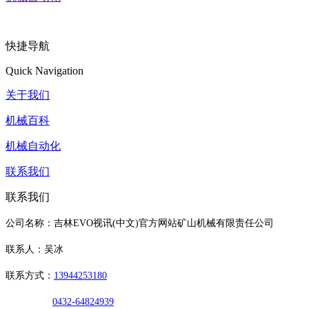
快捷导航
Quick Navigation
关于我们
机械百科
机械自动化
联系我们
联系我们
公司名称：吉林EVO视讯(中文)官方网站矿山机械有限责任公司
联系人：吴冰
联系方式：
13944253180
0432-64824939