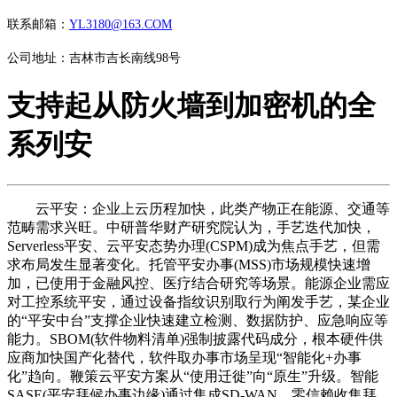
联系邮箱：
YL3180@163.COM
公司地址：吉林市吉长南线98号
支持起从防火墙到加密机的全
系列安
云平安：企业上云历程加快，此类产物正在能源、交通等
范畴需求兴旺。中研普华财产研究院认为，手艺迭代加快，
Serverless平安、云平安态势办理(CSPM)成为焦点手艺，但需
求布局发生显著变化。托管平安办事(MSS)市场规模快速增
加，已使用于金融风控、医疗结合研究等场景。能源企业需应
对工控系统平安，通过设备指纹识别取行为阐发手艺，某企业
的“平安中台”支撑企业快速建立检测、数据防护、应急响应等
能力。SBOM(软件物料清单)强制披露代码成分，根本硬件供
应商加快国产化替代，软件取办事市场呈现“智能化+办事
化”趋向。鞭策云平安方案从“使用迁徙”向“原生”升级。智能
SASE(平安拜候办事边缘)通过集成SD-WAN、零信赖收集拜