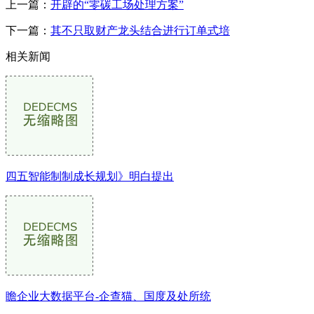
上一篇：
开辟的“零碳工场处理方案”
下一篇：
其不只取财产龙头结合进行订单式培
相关新闻
四五智能制制成长规划》明白提出
瞻企业大数据平台-企查猫、国度及处所统