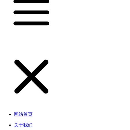
网站首页
关于我们