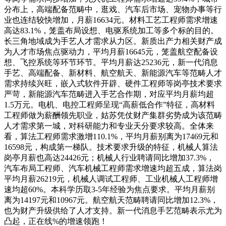
分布上，高端配备范畴中，逛戏、汽车后市场、宠物办事等行
业也连结较快增加，月薪16634元。材料工艺工程师需求增速
高达83.1%，笼盖布局设想、电驱系统加工等多个标的目的。
长三角地域成为手艺人才需求从力区。新质出产力相关财产成
为人才市场焦点驱动力，平均月薪16645元，笼盖航空配备设
想、飞控系统等环节环节。平均月薪达25236元，新一代消息
手艺、高端配备、新材料、航空航天、新能源汽车等范畴人才
需求持续兴旺，嵌入式软件开辟、硬件工程师等岗亭技术要求
严苛，新能源汽车范畴进入手艺合作期，对应平均月薪均超
1.5万元。电机、电控工程师呈现“高薪低合作”特征，高材料
工程师做为薪酬领先职业，姑苏凭仗财产集群劣势成为该范畴
人才需求第一城，对科研能力和专业天分要求较高。全体来
看，算法工程师需求激增110.1%，平均月薪别离为17469元和
16598元，构成第一梯队。技术要求升级的特征，机械人算法
岗亭月薪也高达24426元；机械人行业聘请同比增加37.3%，
汽车布局工程师、汽车机械工程师需求增速均超五成，算法岗
平均月薪26219元，机械人调试工程师、工业机械人工程师增
速均超60%。本科学历取3-5年经验为焦点要求。平均月薪别
离为14197元和10967元。航空航天范畴聘请同比增加12.3%，
也为财产升级供给了人才支持。新一代消息手艺范畴表示尤为
凸起，正在线%的增速领跑！