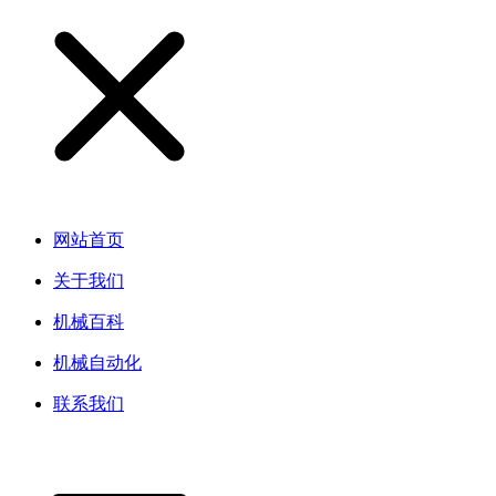
网站首页
关于我们
机械百科
机械自动化
联系我们