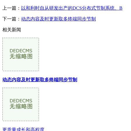
上一篇：
以和利时自从研发出产的DCS分布式节制系统、B
下一篇：
动态内容及时更新取多终端同步节制
相关新闻
动态内容及时更新取多终端同步节制
更质量成长和高程度