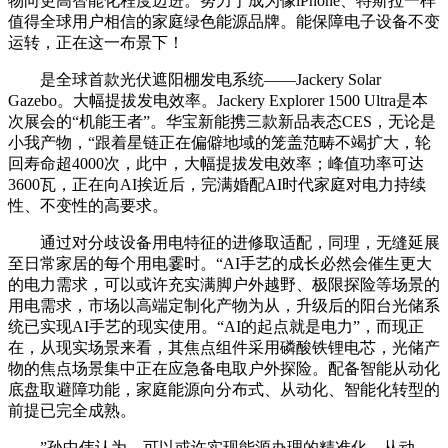
物向更高智能化程度迈进。努力于成为像iPhone、特斯拉一样
值得全球用户相信的家庭绿色能源品牌。能保障电子设备不变
运转，正在这一布景下！
是全球首款光伏遮阳棚发电系统——Jackery Solar
Gazebo。大幅提拔发电效率。Jackery Explorer 1500 Ultra是本
次展会的“机能王者”。华宝新能携三款新品表态CES，无论是
小我产物，“跟着星链正在偏僻地域的笼盖范畴不竭扩大，轮
回寿命超4000次，此中，大幅提拔发电效率；峰值功率可达
3600瓦，正在向AI挨近后，完满婚配AI时代家庭对电力持续
性、不变性的高要求。
通过对分歧设备用电特征的进修取适配，同理，无缝延展
至日常家居的每个用电霎时。“AI手艺的成长必然会催生更大
的电力需求，可以或许充实满脚户外越野、极限探险等场景的
用电需求，市场以高端定制化产物为从，升级后的阳台光储系
统已实现AI手艺的现实使用。“AI的起点就是电力”，而现正
在，从现实场景来看，其焦点组件采用磷酸铁锂电芯，光储产
物的焦点场景集中正在应急备电取户外探险。配备智能从动化
底盘取避障功能，家庭能源向分布式、从动化、智能化转型的
前提已完全成熟。
”孙中伟认为。可以或许实现能源办理的精准化、从动