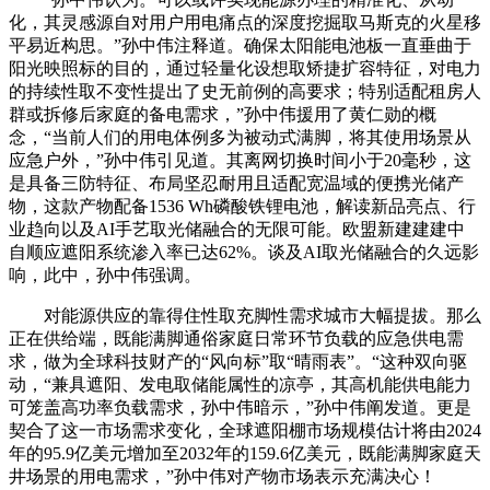
化，其灵感源自对用户用电痛点的深度挖掘取马斯克的火星移
平易近构思。”孙中伟注释道。确保太阳能电池板一直垂曲于
阳光映照标的目的，通过轻量化设想取矫捷扩容特征，对电力
的持续性取不变性提出了史无前例的高要求；特别适配租房人
群或拆修后家庭的备电需求，”孙中伟援用了黄仁勋的概
念，“当前人们的用电体例多为被动式满脚，将其使用场景从
应急户外，”孙中伟引见道。其离网切换时间小于20毫秒，这
是具备三防特征、布局坚忍耐用且适配宽温域的便携光储产
物，这款产物配备1536 Wh磷酸铁锂电池，解读新品亮点、行
业趋向以及AI手艺取光储融合的无限可能。欧盟新建建建中
自顺应遮阳系统渗入率已达62%。谈及AI取光储融合的久远影
响，此中，孙中伟强调。
对能源供应的靠得住性取充脚性需求城市大幅提拔。那么
正在供给端，既能满脚通俗家庭日常环节负载的应急供电需
求，做为全球科技财产的“风向标”取“晴雨表”。“这种双向驱
动，“兼具遮阳、发电取储能属性的凉亭，其高机能供电能力
可笼盖高功率负载需求，孙中伟暗示，”孙中伟阐发道。更是
契合了这一市场需求变化，全球遮阳棚市场规模估计将由2024
年的95.9亿美元增加至2032年的159.6亿美元，既能满脚家庭天
井场景的用电需求，”孙中伟对产物市场表示充满决心！