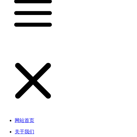
网站首页
关于我们