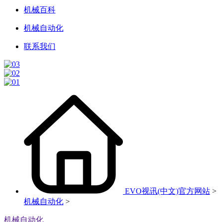
机械百科
机械自动化
联系我们
EVO视讯(中文)官方网站
>
机械自动化
>
机械自动化