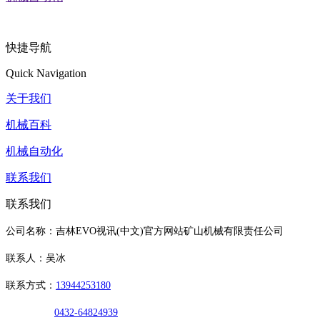
快捷导航
Quick Navigation
关于我们
机械百科
机械自动化
联系我们
联系我们
公司名称：吉林EVO视讯(中文)官方网站矿山机械有限责任公司
联系人：吴冰
联系方式：
13944253180
0432-64824939