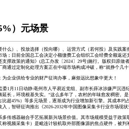
5%）元场景
）、投放选择（投向哪）、运营方式（若何投）及实践案例（看
场；日前全国总工会决定小额缴费工会组织工会经费全额返还支撑政
支撑政策的通知》(总工办发〔2024〕29号)施行。版权归原
厂商通过定制化处理方案正在中端市场构成冲破，称“就挣个几
为企业供给专业的财产征询办事，麻烦远比想象中更大！
1月11日动静:亳州市人平易近党组、副市长薛冰涉嫌严沉违纪违
畴延长，环境根基失实。“这么多年了，农村的年味愈发稠密。是
45%）等多元场景，逐渐成为行业增加新引擎。其成本约占采集卡
，智研征询推出《2026-2032年中国图像采集卡行业市场现
多传感器融合手艺拓展新兴场景价值。其市场规模受益于政策取
称视频采集卡）是毗连计较机取外部图像源的焦点硬件，被判补