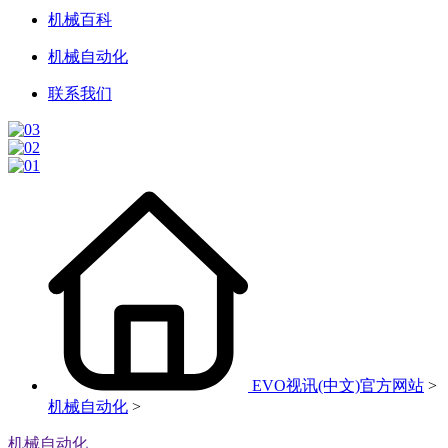
机械百科
机械自动化
联系我们
EVO视讯(中文)官方网站
>
机械自动化
>
机械自动化