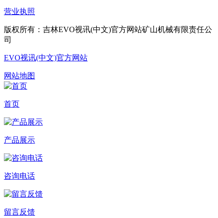
营业执照
版权所有：吉林EVO视讯(中文)官方网站矿山机械有限责任公
司
EVO视讯(中文)官方网站
网站地图
首页
产品展示
咨询电话
留言反馈