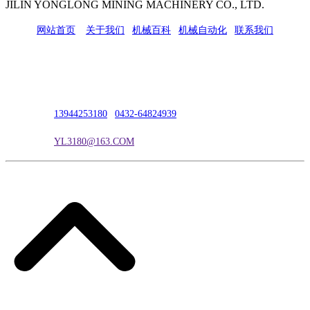
JILIN YONGLONG MINING MACHINERY CO., LTD.
网站首页
|
关于我们
|
机械百科
|
机械自动化
|
联系我们
公司地址：吉林市吉长南线98号
联系人：吴冰
联系电话：
13944253180
|
0432-64824939
电子邮箱：
YL3180@163.COM