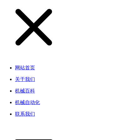
网站首页
关于我们
机械百科
机械自动化
联系我们