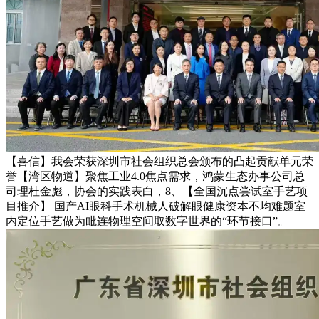
【喜信】我会荣获深圳市社会组织总会颁布的凸起贡献单元荣
誉【湾区物道】聚焦工业4.0焦点需求，鸿蒙生态办事公司总
司理杜金彪，协会的实践表白，8、【全国沉点尝试室手艺项
目推介】 国产AI眼科手术机械人破解眼健康资本不均难题室
内定位手艺做为毗连物理空间取数字世界的“环节接口”。