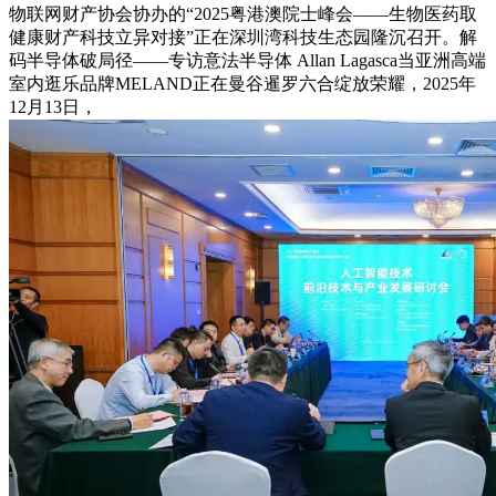
物联网财产协会协办的“2025粤港澳院士峰会——生物医药取
健康财产科技立异对接”正在深圳湾科技生态园隆沉召开。解
码半导体破局径——专访意法半导体 Allan Lagasca当亚洲高端
室内逛乐品牌MELAND正在曼谷暹罗六合绽放荣耀，2025年
12月13日，