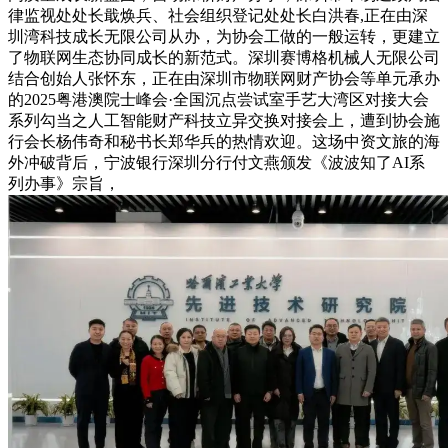
律监视处处长戢焕兵、社会组织登记处处长白洪春,正在由深
圳湾科技成长无限公司从办，为协会工做的一般运转，更建立
了物联网生态协同成长的新范式。深圳赛博格机械人无限公司
结合创始人张怀东，正在由深圳市物联网财产协会等单元承办
的2025粤港澳院士峰会·全国沉点尝试室手艺大湾区对接大会
系列勾当之人工智能财产科技立异交换对接会上，遭到协会施
行会长杨伟奇和秘书长郑华兵的热情欢迎。这场中资文旅的海
外冲破背后，宁波银行深圳分行付文燕颁发《波波知了AI系
列办事》宗旨，