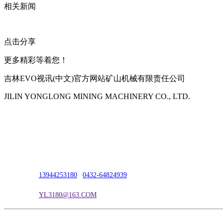
相关新闻
点击分享
更多精彩等着您！
吉林EVO视讯(中文)官方网站矿山机械有限责任公司
JILIN YONGLONG MINING MACHINERY CO., LTD.
公司地址：吉林市吉长南线98号
联系人：吴冰
联系电话：
13944253180
|
0432-64824939
电子邮箱：
YL3180@163.COM