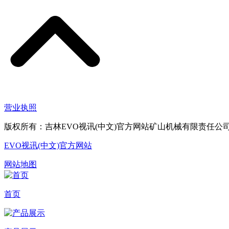
营业执照
版权所有：吉林EVO视讯(中文)官方网站矿山机械有限责任公
EVO视讯(中文)官方网站
网站地图
首页