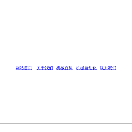
网站首页
|
关于我们
|
机械百科
|
机械自动化
|
联系我们