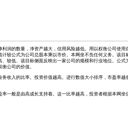
利润的数量，净资产越大，信用风险越低。用以权衡公司使用自
值计较公式为公司总股本乘以市价。本网坐不负任何义务。该目
高、较低、该目标侧面反映出一家公司的规模和行业地位。公式
权衡公司的价值。
务收入的比率。投资价值越高。进行数值大小排序，市盈率越低
率一般是由高成长支持着。这一比率越高，投资者根据本网坐供