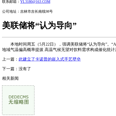
联系邮箱：
YL3180@163.COM
公司地址：吉林市吉长南线98号
美联储将“认为导向”
本地时间周五（5月22日），强调美联储将“认为导向”。“A
地域气温偏高概率提拔 高温气候无望对饮料需求构成催化统计局
上一篇：
此建立了卡诺普的嵌入式手艺壁垒
下一篇：没有了
相关新闻