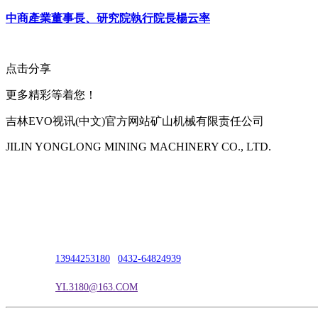
中商產業董事長、研究院執行院長楊云率
点击分享
更多精彩等着您！
吉林EVO视讯(中文)官方网站矿山机械有限责任公司
JILIN YONGLONG MINING MACHINERY CO., LTD.
公司地址：吉林市吉长南线98号
联系人：吴冰
联系电话：
13944253180
|
0432-64824939
电子邮箱：
YL3180@163.COM