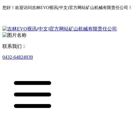
您好！欢迎访问吉林EVO视讯(中文)官方网站矿山机械有限责任公司！
联系我们：
0432-64824939