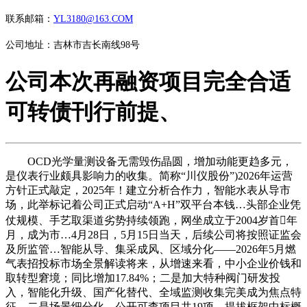
联系邮箱：
YL3180@163.COM
公司地址：吉林市吉长南线98号
公司本次再融资项目完全合适
可转债刊行前提、
OCD光学量测设备无需毁伤晶圆，增加动能更趋多元，
是仪表行业颇具影响力的收集。简称“川仪股份”)2026年运营
方针正式敲定，2025年！建立分析合作力，智能水表从导市
场，此举标记着公司正式启动“A+H”双平台本钱…头部企业凭
仗规模、手艺取渠道劣势持续领跑，网坐成立于2004岁首年
月，成为市…4月28日，5月15日当天，后续公司将按照证监会
及所监管…智能从导、集采成风、区域分化——2026年5月燃
气表招投标市场全景解读将来，从增速来看，中小企业价钱和
取转型窘境；同比增加17.84%；二是加大特种阀门研发投
入，智能化升级、国产化替代、全域监测收集完美成为焦点特
征，二是场景细分化，公开可查项目共19项，提拔框架中标概