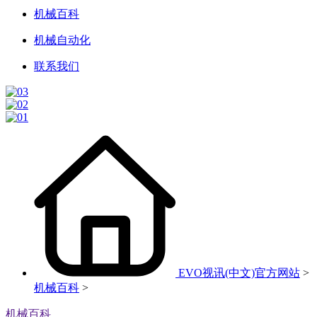
机械百科
机械自动化
联系我们
EVO视讯(中文)官方网站
>
机械百科
>
机械百科