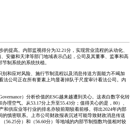
步的提高。内部监视得分为32.21分，实现营业流程的从动化、
，云南、安徽和天津等部门地域表示凸起，公司及其董事、监事和高
部节制系统的系统扶植。
别和应对风险、施行节制流程以及消息传送方面能力不竭加
计看法公司正在所有要素上均显著掉队于尺度审计看法公司。内
overnance）分析价值的ESG越来越遭到关心。这表白数字化转
气。从53.17分上升至55.43分；值得关心的是，80）、
产和供应业等行业的排名亦较前期较着前移。得出2024年内部
之间的慎密联系。上市公司财政报表沉述可能导致财政消息传送
56.25分）和（56.60分）等地域的内部节制指数均值相对较