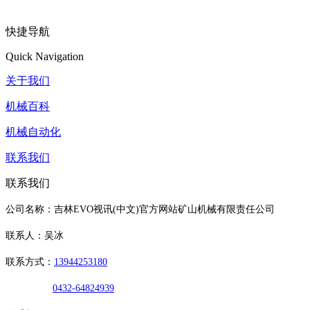
快捷导航
Quick Navigation
关于我们
机械百科
机械自动化
联系我们
联系我们
公司名称：吉林EVO视讯(中文)官方网站矿山机械有限责任公司
联系人：吴冰
联系方式：
13944253180
0432-64824939