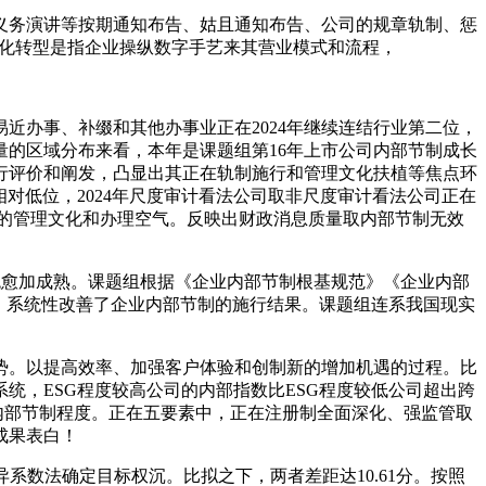
务演讲等按期通知布告、姑且通知布告、公司的规章轨制、惩
，数字化转型是指企业操纵数字手艺来其营业模式和流程，
办事、补缀和其他办事业正在2024年继续连结行业第二位，
的区域分布来看，本年是课题组第16年上市公司内部节制成长
进行评价和阐发，凸显出其正在轨制施行和管理文化扶植等焦点环
对低位，2024年尺度审计看法公司取非尺度审计看法公司正在
优良的管理文化和办理空气。反映出财政消息质量取内部节制无效
系统愈加成熟。课题组根据《企业内部节制根基规范》《企业内部
，系统性改善了企业内部节制的施行结果。课题组连系我国现实
。以提高效率、加强客户体验和创制新的增加机遇的过程。比
统，ESG程度较高公司的内部指数比ESG程度较低公司超出跨
内部节制程度。正在五要素中，正在注册制全面深化、强监管取
成果表白！
数法确定目标权沉。比拟之下，两者差距达10.61分。按照