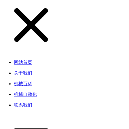
网站首页
关于我们
机械百科
机械自动化
联系我们