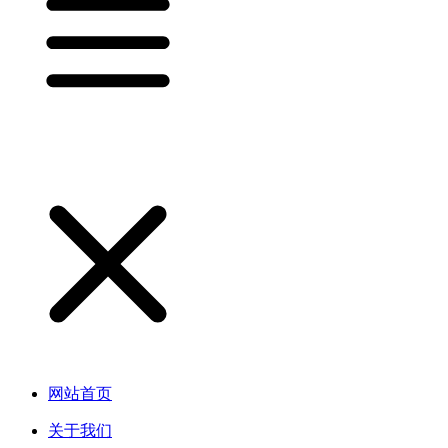
网站首页
关于我们