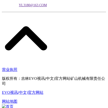
电子邮箱：
YL3180@163.COM
营业执照
版权所有：吉林EVO视讯(中文)官方网站矿山机械有限责任公
司
EVO视讯(中文)官方网站
网站地图