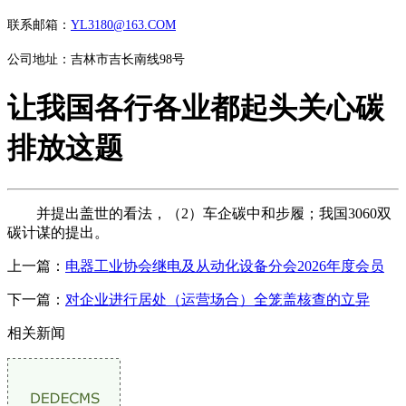
联系邮箱：
YL3180@163.COM
公司地址：吉林市吉长南线98号
让我国各行各业都起头关心碳
排放这题
并提出盖世的看法，（2）车企碳中和步履；我国3060双
碳计谋的提出。
上一篇：
电器工业协会继电及从动化设备分会2026年度会员
下一篇：
对企业进行居处（运营场合）全笼盖核查的立异
相关新闻