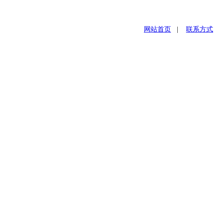
网站首页
|
联系方式