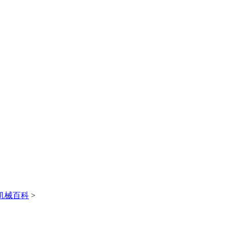
机械百科
>