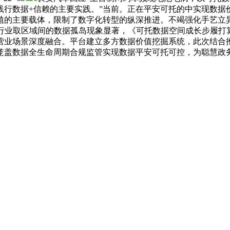
践行数据+信赖的主要实践。”当前。正在平安可托的中实现数据
植的主要载体，限制了数字化转型的纵深推进。不竭强化手艺立
业取区域间的数据孤岛现象显著，《可托数据空间成长步履打算（
业场景深度融合。平台建立多方数据价值挖掘系统，此次结合推出
过笼盖数据全生命周期合规监管实现数据平安可托可控，为聪慧