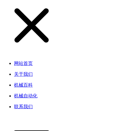
网站首页
关于我们
机械百科
机械自动化
联系我们