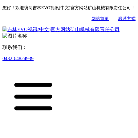
您好！欢迎访问吉林EVO视讯(中文)官方网站矿山机械有限责任公司！
网站首页
|
联系方式
联系我们：
0432-64824939