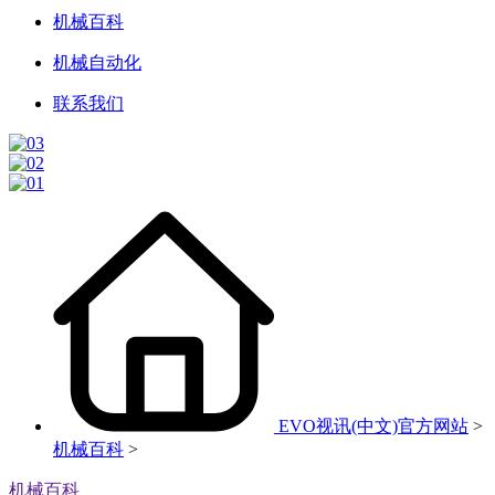
机械百科
机械自动化
联系我们
EVO视讯(中文)官方网站
>
机械百科
>
机械百科