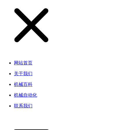
网站首页
关于我们
机械百科
机械自动化
联系我们