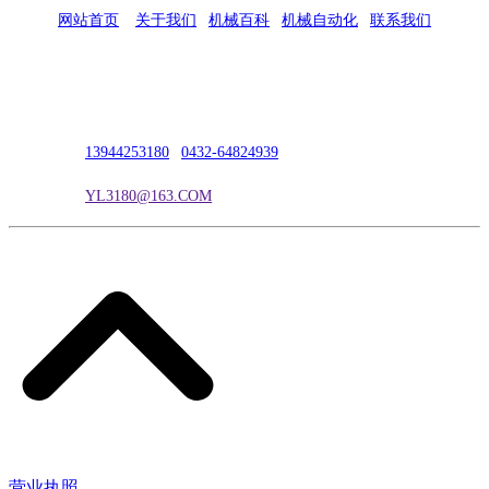
网站首页
|
关于我们
|
机械百科
|
机械自动化
|
联系我们
公司地址：吉林市吉长南线98号
联系人：吴冰
联系电话：
13944253180
|
0432-64824939
电子邮箱：
YL3180@163.COM
营业执照