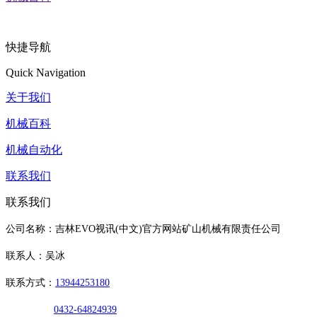
快捷导航
Quick Navigation
关于我们
机械百科
机械自动化
联系我们
联系我们
公司名称：吉林EVO视讯(中文)官方网站矿山机械有限责任公司
联系人：吴冰
联系方式：
13944253180
0432-64824939