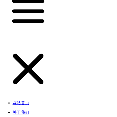
网站首页
关于我们